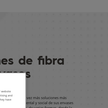
nes de fibra
vases
ables
r website
rtising and
cas exigen cada vez más soluciones más
they have
el impacto ambiental y social de sus envases
conomía Circular, de varias formas, desde la