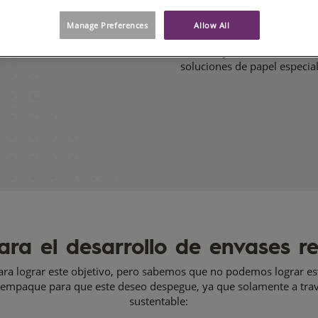
reutilización hasta la recicl
Manage Preferences
Allow All
La campaña “
Sustentável po
como objetivo crear concienc
soluciones de papel especia
para el desarrollo de envases r
ara lograr este objetivo, pero sabemos que no podemos lograr e
el empaque para que este deseo despegue, ya que solamente a trav
sustentable: