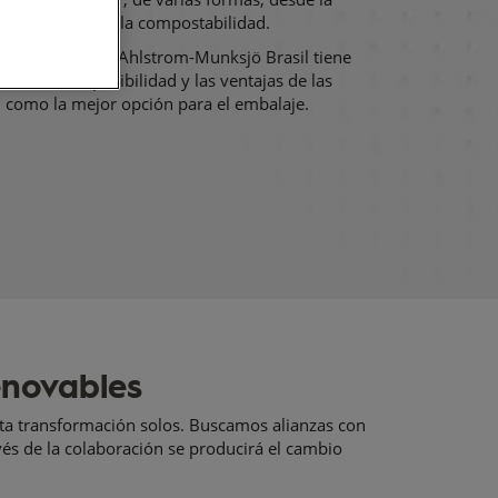
abilidad, incluida la compostabilidad.
r Propósito
” de Ahlstrom-Munksjö Brasil tiene
ia sobre la posibilidad y las ventajas de las
l como la mejor opción para el embalaje.
enovables
sta transformación solos. Buscamos alianzas con
és de la colaboración se producirá el cambio