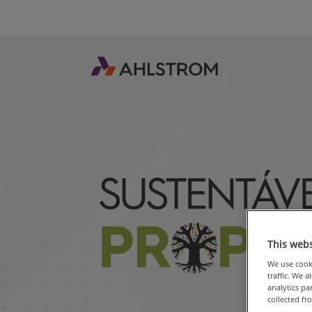
This webs
We use cooki
traffic. We 
analytics p
collected fr