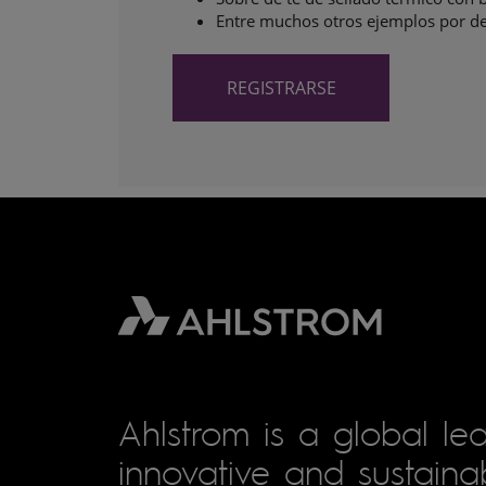
Entre muchos otros ejemplos por de
REGISTRARSE
Ahlstrom is a global lea
innovative and sustainab