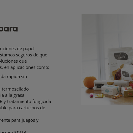
 para
luciones de papel
 estamos seguros de que
oluciones que
s, en aplicaciones como:
ida rápida sin
n termosellado
a a la grasa
 y tratamiento fungicida
able para cartuchos de
rente para juegos y
 barrera MVTR