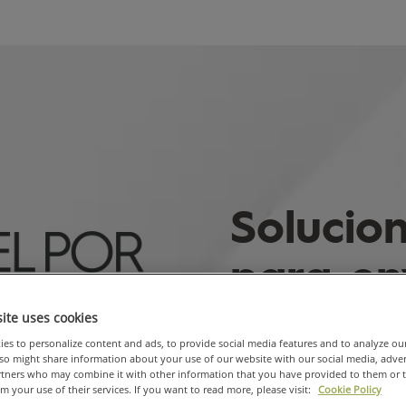
Solucio
para en
sustent
ite uses cookies
es to personalize content and ads, to provide social media features and to analyze ou
also might share information about your use of our website with our social media, adve
Los consumidores y las mar
artners who may combine it with other information that you have provided to them or 
sustentables, que reduzcan 
om your use of their services. If you want to read more, please visit:
Cookie Policy
desechados a través de la E