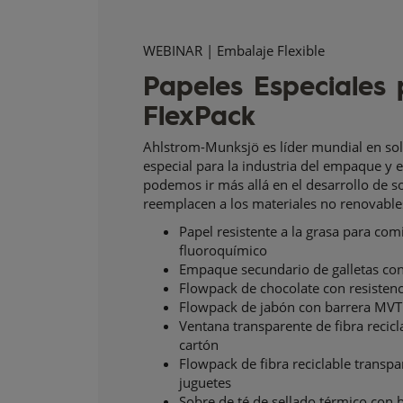
WEBINAR | Embalaje Flexible
Papeles Especiales
FlexPack
Ahlstrom-Munksjö es líder mundial en so
especial para la industria del empaque y
podemos ir más allá en el desarrollo de s
reemplacen a los materiales no renovable
Papel resistente a la grasa para com
fluoroquímico
Empaque secundario de galletas co
Flowpack de chocolate con resistenci
Flowpack de jabón con barrera MVTR
Ventana transparente de fibra recicl
cartón
Flowpack de fibra reciclable transpa
juguetes
Sobre de té de sellado térmico con