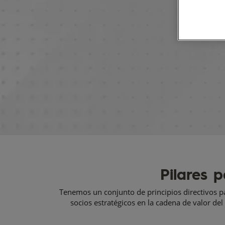
Pilares 
Tenemos un conjunto de principios directivos p
socios estratégicos en la cadena de valor d