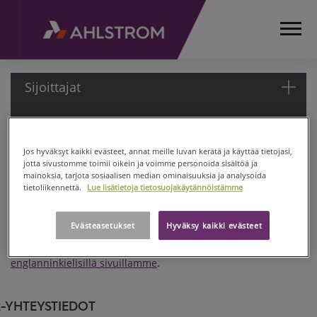
Sijoittajat
Sijoittajat
ETUSIVU
Jos hyväksyt kaikki evästeet, annat meille luvan kerätä ja käyttää tietojasi,
SIJOITTAJAT
jotta sivustomme toimii oikein ja voimme personoida sisältöä ja
Ahlstrom on johtava kuitupohjaisten materiaalien valmistaja,
mainoksia, tarjota sosiaalisen median ominaisuuksia ja analysoida
tietoliikennettä.
Lue lisätietoja tietosuojakäytännöistämme
joka tarjoaa innovatiivisia ja kestävän kehityksen mukaisia
ratkaisuja asiakkailleen maailmanlaajuisesti.
Evästeasetukset
Hyväksy kaikki evästeet
Tutustu tarkemmin sijoittajille suunnattuihin sisältöihin
englanninkielisillä sivuillamme
.
R-YHTEYSTIEDOT