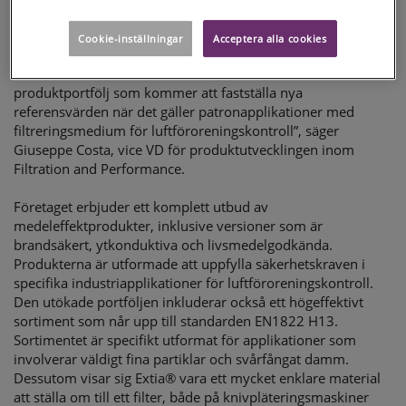
mer än 40 %, hjälper det till att utöka den pågående
driftstiden innan kunden behöver byta filter igen.
Cookie-inställningar
Acceptera alla cookies
”Det utökade Extia®-sortimentet tillför en omfattande
produktportfölj som kommer att fastställa nya
referensvärden när det gäller patronapplikationer med
filtreringsmedium för luftföroreningskontroll”, säger
Giuseppe Costa, vice VD för produktutvecklingen inom
Filtration and Performance.
Företaget erbjuder ett komplett utbud av
medeleffektprodukter, inklusive versioner som är
brandsäkert, ytkonduktiva och livsmedelgodkända.
Produkterna är utformade att uppfylla säkerhetskraven i
specifika industriapplikationer för luftföroreningskontroll.
Den utökade portföljen inkluderar också ett högeffektivt
sortiment som når upp till standarden EN1822 H13.
Sortimentet är specifikt utformat för applikationer som
involverar väldigt fina partiklar och svårfångat damm.
Dessutom visar sig Extia® vara ett mycket enklare material
att ställa om till ett filter, både på knivpläteringsmaskiner