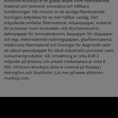
Ahlstrom-Munksjö är en global ledare inom fiberbaserade
material som levererar innovativa och hållbara
kundlösningar. Vår mission är att utvidga fiberbaserade
lösningars betydelse för en mer hållbar vardag. Vårt
erbjudande omfattar filtermaterial, releasepapper, material
för processer inom livsmedels- och dryckesindustrin,
dekorpapper för laminatindustrin, baspapper för slippapper
och tejp, elektrotekniskt isoleringspapper, glasfibermaterial,
medicinska fibermaterial och lösningar för diagnostik samt
ett utbud specialpapper för såväl industriella processer samt
konsumentprodukter. Vår omsättning är cirka EUR 3
miljarder på årsbasis och antalet medarbetare är cirka 8
000. Ahlstrom-Munksjös aktie är noterad på Nasdaq i
Helsingfors och Stockholm. Läs mer på www.ahlstrom-
munksjo.com.