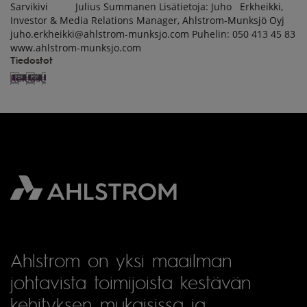
Sarvikivi Julius Summanen Lisätietoja: Juho Erkheikki,
Investor & Media Relations Manager, Ahlstrom-Munksjö Oyj
juho.erkheikki@ahlstrom-munksjo.com Puhelin: 050 413 45 83
www.ahlstrom-munksjo.com
Tiedostot
Release
Ahlstrom on yksi maailman
johtavista toimijoista kestävän
kehityksen mukaisissa ja