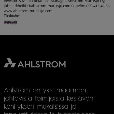
Investor & Media Relations Manager, Ahlstrom-Munksjö Oyj
juho.erkheikki@ahlstrom-munksjo.com Puhelin: 050 413 45 83
www.ahlstrom-munksjo.com
Tiedostot
Release
Ahlstrom on yksi maailman
johtavista toimijoista kestävän
kehityksen mukaisissa ja