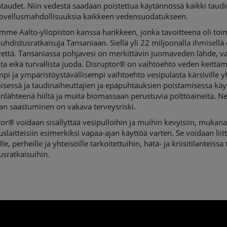
audet. Niin vedestä saadaan poistettua käytännössä kaikki taudina
sovellusmahdollisuuksia kaikkeen vedensuodatukseen.
mme Aalto-yliopiston kanssa hankkeen, jonka tavoitteena oli toim
hdistusratkaisuja Tansaniaan. Siellä yli 22 miljoonalla ihmisellä e
ttä. Tansaniassa pohjavesi on merkittävin juomaveden lähde, vai
a eikä turvallista juoda. Disruptor® on vaihtoehto veden keittämi
i ja ympäristöystävällisempi vaihtoehto vesipulasta kärsiville yh
isessä ja taudinaiheuttajien ja epäpuhtauksien poistamisessa käyt
nlähteenä hiiltä ja muita biomassaan perustuvia polttoaineita. Ne
an saastuminen on vakava terveysriski.
or® voidaan sisällyttää vesipulloihin ja muihin kevyisiin, mukana 
slaitteisiin esimerkiksi vapaa-ajan käyttöä varten. Se voidaan liitt
lle, perheille ja yhteisöille tarkoitettuihin, hätä- ja kriisitilanteissa 
sratkaisuihin.