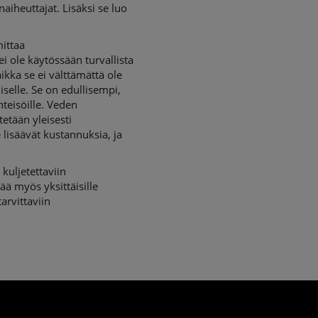
iheuttajat. Lisäksi se luo
ittaa
i ole käytössään turvallista
kka se ei välttämättä ole
selle. Se on edullisempi,
teisöille. Veden
etään yleisesti
 lisäävät kustannuksia, ja
kuljetettaviin
ää myös yksittäisille
tarvittaviin