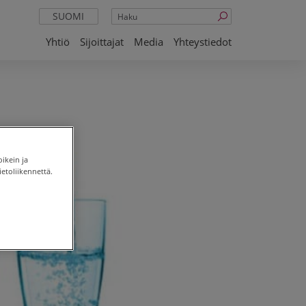
Haku
SUOMI
Yhtiö
Sijoittajat
Media
Yhteystiedot
oikein ja
etoliikennettä.