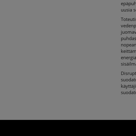
epäpuht
uusia 
Toteuti
vedenpu
juomave
puhdast
nopeamp
keittäm
energia
sisäilm
Disrupt
suodatu
käyttäji
suodatu