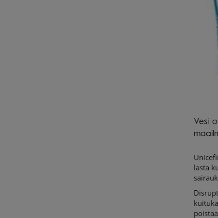
Vesi o
maail
Unicefi
lasta k
sairauk
Disrupt
kuituka
poistaa