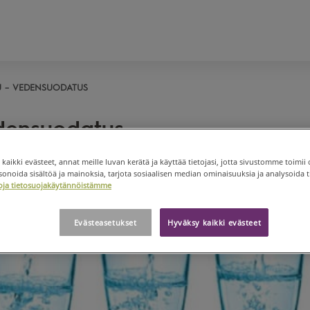
U
VEDENSUODATUS
densuodatus
 kaikki evästeet, annat meille luvan kerätä ja käyttää tietojasi, jotta sivustomme toimii 
noida sisältöä ja mainoksia, tarjota sosiaalisen median ominaisuuksia ja analysoida ti
etoja tietosuojakäytännöistämme
Evästeasetukset
Hyväksy kaikki evästeet