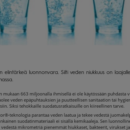
n elintärkeä luonnonvara. Silti veden niukkuus on laajal
massa.
n mukaan 663 miljoonalla ihmisellä ei ole käytössään puhdasta vet
uolee veden epäpuhtauksien ja puutteellisen sanitaation tai hygie
siin. Siksi tehokkaille suodatusratkaisuille on kiireellinen tarve.
or®-teknologia parantaa veden laatua ja tekee vedestä juomakel
nkainen suodatinmateriaali ei sisällä kemikaaleja. Sen luonnolli
 vedestä mikrometriä pienemmät hiukkaset, bakteerit, virukset j