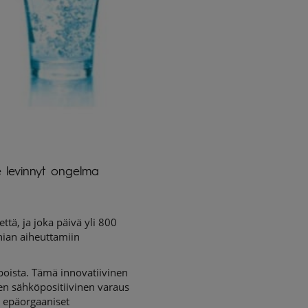
le levinnyt ongelma
tä, ja joka päivä yli 800
nian aiheuttamiin
poista. Tämä innovatiivinen
nen sähköpositiivinen varaus
a epäorgaaniset