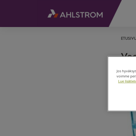
ETUSIV
Ve
Jos hyväksyt
voimme perso
Lue lisäti