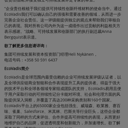
奥斯龙明
“企业责任根植于我们提供可持续性创新纤维材料的使命当中。通过
士克连续
EcoVadis我们可以确认自己的强项和需要改善的领域，从而进一步
完善企业社会责任。这一评级能提供独立的观点来帮助我们审核自
第四年因
己的表现。我对所有公司内外为这一成绩作出过贡献的利益相关方
为在可持
表示感谢。”战略、可持续发展和创新部门的执行副总裁Anna
续发展方
Bergquist表示道。
面的表现
欲了解更多信息请详询：
被授予
集团可持续发展和资本投资部门经理Heli Nykänen，
ECOVADIS
电话号码：+358 50 591 6437
金牌评级
EcoVadis简介
EcoVadis是全球范围内最受信赖的企业可持续发展评级认证者，以
及全球供应链商业智能和合作表现提升工具的提供者。得益于强大
的技术平台和全球各领域专家组成团队的支持，EcoVadis易用且便
于用户采取行动的可持续性记分卡能对环境、社会和伦理方面的风
险提供深入洞察，并覆盖了高达200种采购类别和160个国家。
EcoVadis平台上的65000家企业包括强生、威瑞森、欧莱雅、赛百
味、雀巢、Salesforce、米其林、巴斯夫等行业巨头，这些企业都
采取了同样的方式来评估、合作并提高可持续性的表现，从而更好
地维护自己的品牌，促进透明度和创新能力，并加速增长。欲了解