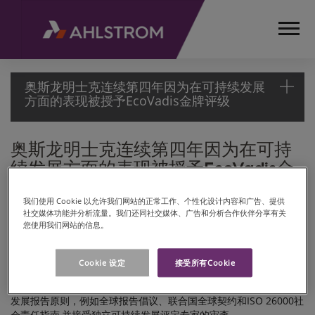
奥斯龙明士克连续第四年因为在可持续发展
方面的表现被授予EcoVadis金牌评级
奥斯龙明士克连续第四年因为在可持
首
续发展方面的表现被授予EcoVadis金
页
媒
牌评级
体
我们使用 Cookie 以允许我们网站的正常工作、个性化设计内容和广告、提供
由于在可持续性管理和表现方面的出色成绩，奥斯龙明士克连续第
新
社交媒体功能并分析流量。我们还同社交媒体、广告和分析合作伙伴分享有关
四年被授予EcoVadis金牌评级。与去年相比，今年的进步尤其来自
您使用我们网站的信息。
闻
于可持续性采购。
稿
EcoVadis是全球范围内得到认可的企业可持续发展评级认证者。企
Cookie 设定
接受所有Cookie
新
业社会责任（CSR）的评定标准包含四大主题：环境、劳工实践、可
闻
持续采购、商业道德。EcoVadis的评定方法基于国际通用的可持续
稿
发展报告原则，例如全球报告倡议、联合国全球契约和ISO 26000社
会责任指南,并接受独立可持续发展评定专家的审查。
2020