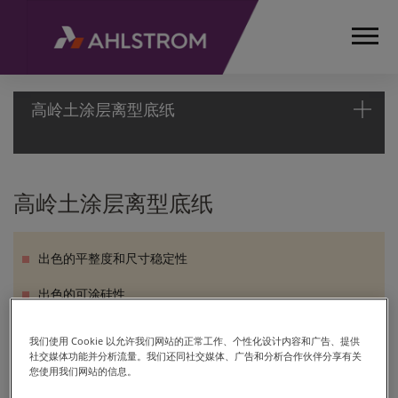
高岭土涂层离型底纸
首
高岭土涂层离型底纸
页
产
品
出色的平整度和尺寸稳定性
介
绍
出色的可涂硅性
自
高平滑度
粘
我们使用 Cookie 以允许我们网站的正常工作、个性化设计内容和广告、提供
纸
社交媒体功能并分析流量。我们还同社交媒体、广告和分析合作伙伴分享有关
您使用我们网站的信息。
高
岭