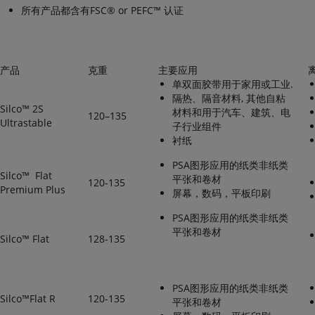
所有产品都含有FSC® or PEFC™ 认证
产品
克重
主要应用
离
单双面胶带用于家用或工业.
隔热、隔音材料, 其他自粘
Silco™ 2S
材料和用于汽车、建筑、电
120–135
Ultrastable
子行业组件
衬纸
PSA图形应用的纸类非纸类
Silco™ Flat
平张和卷材
120-135
Premium Plus
屏幕，数码，平板印刷
PSA图形应用的纸类非纸类
平张和卷材
Silco™ Flat
128-135
PSA图形应用的纸类非纸类
Silco™Flat R
120-135
平张和卷材