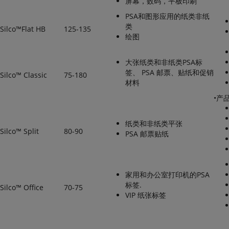
屏幕，数码，平板印刷
PSA和图形应用的纸类非纸
类
Silco™Flat HB
125-135
绘图
大张纸类和非纸类PSA标
签、 PSA 邮票、贴纸和促销
Silco™ Classic
75-180
材料
•产
纸类和非纸类平张
Silco™ Split
80-90
PSA 邮票贴纸
家用和办公室打印机的PSA
标签.
Silco™ Office
70-75
VIP 纸张标签