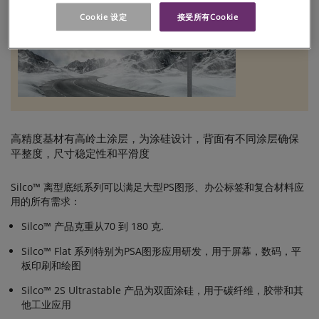
土
Cookie 设定
接受所有Cookie
涂
层
离
型
底
纸
高精度基材有高岭土涂层，为涂硅设计，背面有不同涂层确保
平整度，尺寸稳定性和平滑度
Silco™ 离型底纸系列可以满足大型PS图形、办公标签和复合材料应
用的所有需求：
Silco™ 产品克重从70 到 180 克.
Silco™ Flat 系列特别为PSA图形应用研发，用于屏幕，数码，平
板印刷和绘图
Silco™ 2S Ultrastable 产品为双面涂硅，用于碳纤维，胶带和其
他工业应用