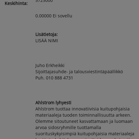
5725000
Keskihinta:
0.00000 Ei sovellu
Lisätietoja:
LISÄÄ NIMI
Juho Erkheikki
Sijoittajasuhde- ja talousviestintäpäällikkö
Puh. 010 888 4731
Ahlstrom lyhyesti
Ahlstrom tuottaa innovatiivisia kuitupohjaisia
materiaaleja tuoden toiminnallisuutta arkeen.
Olemme sitoutuneet kasvattamaan ja luomaan
arvoa sidosryhmille tuottamalla
suorituskykyisimpiä kuitupohjaisia materiaaleja