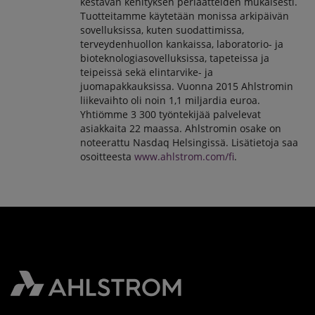
kestävän kehityksen periaatteiden mukaisesti.
Tuotteitamme käytetään monissa arkipäivän
sovelluksissa, kuten suodattimissa,
terveydenhuollon kankaissa, laboratorio- ja
bioteknologiasovelluksissa, tapeteissa ja
teipeissä sekä elintarvike- ja
juomapakkauksissa. Vuonna 2015 Ahlstromin
liikevaihto oli noin 1,1 miljardia euroa.
Yhtiömme 3 300 työntekijää palvelevat
asiakkaita 22 maassa. Ahlstromin osake on
noteerattu Nasdaq Helsingissä. Lisätietoja saa
osoitteesta
www.ahlstrom.com/fi
.