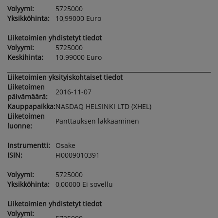
Volyymi:
5725000
Yksikköhinta:
10,99000 Euro
Liiketoimien yhdistetyt tiedot
Volyymi:
5725000
Keskihinta:
10.99000 Euro
Liiketoimien yksityiskohtaiset tiedot
Liiketoimen
2016-11-07
päivämäärä:
Kauppapaikka:
NASDAQ HELSINKI LTD (XHEL)
Liiketoimen
Panttauksen lakkaaminen
luonne:
Instrumentti:
Osake
ISIN:
FI0009010391
Volyymi:
5725000
Yksikköhinta:
0,00000 Ei sovellu
Liiketoimien yhdistetyt tiedot
Volyymi: