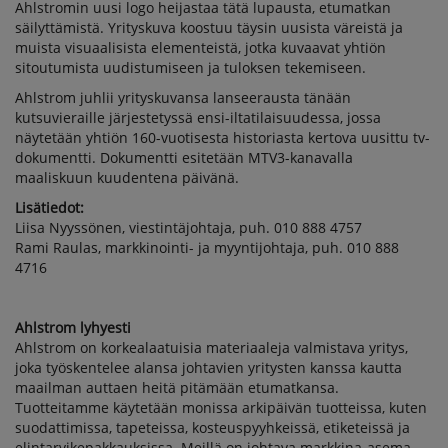
Ahlstromin uusi logo heijastaa tätä lupausta, etumatkan
säilyttämistä. Yrityskuva koostuu täysin uusista väreistä ja
muista visuaalisista elementeistä, jotka kuvaavat yhtiön
sitoutumista uudistumiseen ja tuloksen tekemiseen.
Ahlstrom juhlii yrityskuvansa lanseerausta tänään
kutsuvieraille järjestetyssä ensi-iltatilaisuudessa, jossa
näytetään yhtiön 160-vuotisesta historiasta kertova uusittu tv-
dokumentti. Dokumentti esitetään MTV3-kanavalla
maaliskuun kuudentena päivänä.
Lisätiedot:
Liisa Nyyssönen, viestintäjohtaja, puh. 010 888 4757
Rami Raulas, markkinointi- ja myyntijohtaja, puh. 010 888
4716
Ahlstrom lyhyesti
Ahlstrom on korkealaatuisia materiaaleja valmistava yritys,
joka työskentelee alansa johtavien yritysten kanssa kautta
maailman auttaen heitä pitämään etumatkansa.
Tuotteitamme käytetään monissa arkipäivän tuotteissa, kuten
suodattimissa, tapeteissa, kosteuspyyhkeissä, etiketeissä ja
elintarvikepakkauksissa. Meillä on johtava markkina-asema