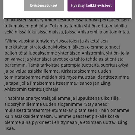
Evästeasetukset
Hyväksy kaikki evästeet
Ilmentääkseen näitä muutoksia Ahlstrom julkistaa tänään
uuden yritystarinan ja yrityskuvan. Ne on luotu työntekijöiden
ja ulkoisten sidosryhmien keskuudessa tehdyn perusteellisen
tutkimuksen pohjalta. Tutkimus tehtiin yhtiön eri toimialoilla
sekä niissä lukuisissa maissa, joissa Ahlstromilla on toimintaa.
"Viime vuosina tehtyjen yritysostojen ja äskettäisen
merkittävän strategiapäivityksen jälkeen olemme tehneet
paljon töitä luodaksemme yhtenäisen Ahlstromin, yhtiön, jolla
on vahvat ja yhtenäiset arvot sekä tahto tehdä asiat entistä
paremmin. Tämä tarkoittaa parempia tuotteita, suorituskykyä
ja palvelua asiakkaillemme. Kirkastaaksemme uuden
toimintatapamme meidän piti myös muuttaa identiteettimme
ja tapa, jolla ilmaisemme itseämme," sanoo Jan Lång,
Ahlstromin toimitusjohtaja.
"Inspiraationa työntekijöillemme ja lupauksena ulkoisille
sidosryhmillemme uuden sloganimme "Stay ahead"
mukaisesti tähtäämme etumatkan pitämiseen - niin omamme
kuin asiakkaidemmekin. Olemme päässeet pitkälle koska
olemme aina pyrkineet kehittymään ja etsimään uutta," Lång
lisää.