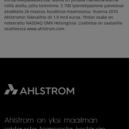
niillä aloilla, joilla toimimme. 5 700 työntekijäämme palvelevat
asiakkaita 26 maassa, kuudessa maanosassa. Vuonna 2010
Ahlstromin liikevaihto oli 1,9 mrd euroa. Yhtiön osake on
noteerattu NASDAQ OMX Helsingissä. Lisätietoa on saatavilla
osoitteessa www.ahlstrom.com.
Ahlstrom on yksi maailman
johtavista toimijoista kestävän