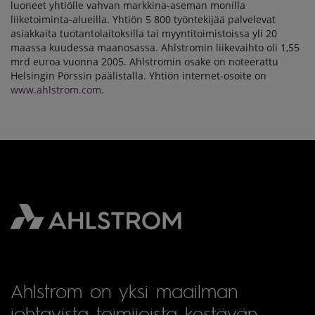
luoneet yhtiölle vahvan markkina-aseman monilla
liiketoiminta-alueilla. Yhtiön 5 800 työntekijää palvelevat
asiakkaita tuotantolaitoksilla tai myyntitoimistoissa yli 20
maassa kuudessa maanosassa. Ahlstromin liikevaihto oli 1,55
mrd euroa vuonna 2005. Ahlstromin osake on noteerattu
Helsingin Pörssin päälistalla. Yhtiön internet-osoite on
www.ahlstrom.com
.
Ahlstrom on yksi maailman
johtavista toimijoista kestävän