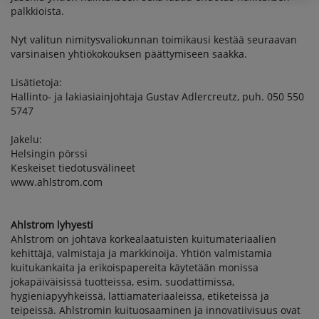
palkkioista.
Nyt valitun nimitysvaliokunnan toimikausi kestää seuraavan
varsinaisen yhtiökokouksen päättymiseen saakka.
Lisätietoja:
Hallinto- ja lakiasiainjohtaja Gustav Adlercreutz, puh. 050 550
5747
Jakelu:
Helsingin pörssi
Keskeiset tiedotusvälineet
www.ahlstrom.com
Ahlstrom lyhyesti
Ahlstrom on johtava korkealaatuisten kuitumateriaalien
kehittäjä, valmistaja ja markkinoija. Yhtiön valmistamia
kuitukankaita ja erikoispapereita käytetään monissa
jokapäiväisissä tuotteissa, esim. suodattimissa,
hygieniapyyhkeissä, lattiamateriaaleissa, etiketeissä ja
teipeissä. Ahlstromin kuituosaaminen ja innovatiivisuus ovat