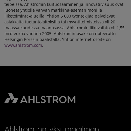
teipeissä. Ahlstromin kuituosaaminen ja innovatiivisuus ovat
luoneet yhtiölle vahvan markkina-aseman monilla
liiketoiminta-alueilla. Yhtiön 5 600 työntekijää palvelevat
asiakkaita tuotantolaitoksilla tai myyntitoimistoissa yli 20
maassa kuudessa maanosassa. Ahlstromin liikevaihto oli 1,55
mrd euroa vuonna 2005. Ahlstromin osake on noteerattu
Helsingin Pörssin päälistalla. Yhtiön internet-osoite on
www.ahlstrom.com
.
Ahlstrom on yksi maailman