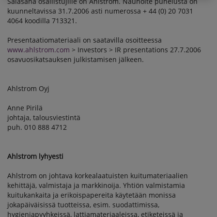
Salasana osallistujille on Ahlstrom. Nauhoite puhelusta on
kuunneltavissa 31.7.2006 asti numerossa + 44 (0) 20 7031
4064 koodilla 713321.
Presentaatiomateriaali on saatavilla osoitteessa
www.ahlstrom.com
> Investors > IR presentations 27.7.2006
osavuosikatsauksen julkistamisen jälkeen.
Ahlstrom Oyj
Anne Pirilä
johtaja, talousviestintä
puh. 010 888 4712
Ahlstrom lyhyesti
Ahlstrom on johtava korkealaatuisten kuitumateriaalien
kehittäjä, valmistaja ja markkinoija. Yhtiön valmistamia
kuitukankaita ja erikoispapereita käytetään monissa
jokapäiväisissä tuotteissa, esim. suodattimissa,
hygieniapyyhkeissä, lattiamateriaaleissa, etiketeissä ja