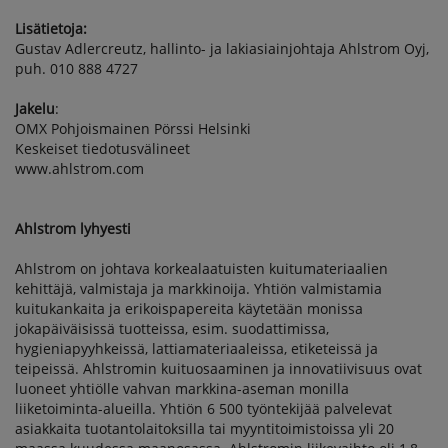
Lisätietoja:
Gustav Adlercreutz, hallinto- ja lakiasiainjohtaja Ahlstrom Oyj,
puh. 010 888 4727
Jakelu
:
OMX Pohjoismainen Pörssi Helsinki
Keskeiset tiedotusvälineet
www.ahlstrom.com
Ahlstrom lyhyesti
Ahlstrom on johtava korkealaatuisten kuitumateriaalien
kehittäjä, valmistaja ja markkinoija. Yhtiön valmistamia
kuitukankaita ja erikoispapereita käytetään monissa
jokapäiväisissä tuotteissa, esim. suodattimissa,
hygieniapyyhkeissä, lattiamateriaaleissa, etiketeissä ja
teipeissä. Ahlstromin kuituosaaminen ja innovatiivisuus ovat
luoneet yhtiölle vahvan markkina-aseman monilla
liiketoiminta-alueilla. Yhtiön 6 500 työntekijää palvelevat
asiakkaita tuotantolaitoksilla tai myyntitoimistoissa yli 20