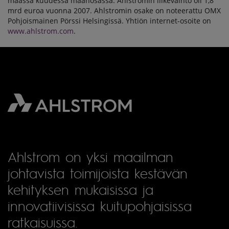
maassa kuudessa maanosassa. Ahlstromin liikevaihto oli 1,8
mrd euroa vuonna 2007. Ahlstromin osake on noteerattu OMX
Pohjoismainen Pörssi Helsingissä. Yhtiön internet-osoite on
www.ahlstrom.com
.
Ahlstrom on yksi maailman
johtavista toimijoista kestävän
kehityksen mukaisissa ja
innovatiivisissa kuitupohjaisissa
ratkaisuissa.