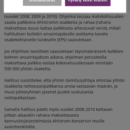
Evästeasetukset
Hyväksy kaikki evästeet
Ohjelman pituus on viisi vuotta alkaen vuodesta 2008 ja se
sisältää kolmen kalenterivuoden pituisen ansaintajakson
(vuodet 2008, 2009 ja 2010). Ohjelma tarjoaa mahdollisuuden
saada palkkiona Ahlstromin osakkeita ja rahaa (rahana
maksettava osuus kattaa palkkiosta aiheutuvat verot), mikäli
hallituksen kullekin ansaintajaksolle asettama tavoite
osakekohtaiselle tulokselle (EPS) saavutetaan.
Jos ohjelman tavoitteet saavutetaan täysimääräisesti kaikkien
kolmen ansaintajakson aikana, ohjelman perusteella
maksettava palkkio vastaa kokonaisuudessaan enintään
500 000 yhtiön osaketta.
Hallitus suosittelee, että yhtiön toimitusjohtaja omistaa yhtiön
osakkeita nettovuosipalkkansa arvoa vastaavan määrän, ja
muut johtoryhmän jäsenet puolet vuotuisesta
nettopalkastaan.
Samalla hallitus päätti myös vuodet 2008-2010 kattavan
pitkän aikavälin rahana maksettavasta
kannustinjärjestelmästä Ahlstrom-konsernin muille
avainhenkilöille.