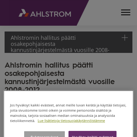
Ahlstromin hallitus päätti
osakepohjaisesta
kannustinjärjestelmästä vuosille 2008-
2012
Ahlstromin hallitus päätti
ETUSIVU
osakepohjaisesta
MEDIA
TIEDOTTEET
kannustinjärjestelmästä vuosille
PÖRSSITIEDOTTEET
2008-2012
2008
Ahlstrom Oyj PÖRSSITIEDOTE 1.2.2008
AHLSTROMIN HALLITUS
Jos hyväksyt kaikki evästeet, annat meille luvan kerätä ja käyttää tietojasi,
PÄÄTTI OSAKEPOHJAISESTA
jotta sivustomme toimii oikein ja voimme personoida sisältöä ja
Ahlstrom Oyj:n hallitus on hyväksynyt pitkän aikavälin
KANNUSTINJÄRJESTELMÄSTÄ
mainoksia, tarjota sosiaalisen median ominaisuuksia ja analysoida
osakepohjaisen kannustinjärjestelmän konsernin
tietoliikennettä.
Lue lisätietoja tietosuojakäytännöistämme
VUOSILLE 2008-2012
johtoryhmän jäsenille osana johtoryhmän palkitsemis- ja
sitouttamisohjelmaa.