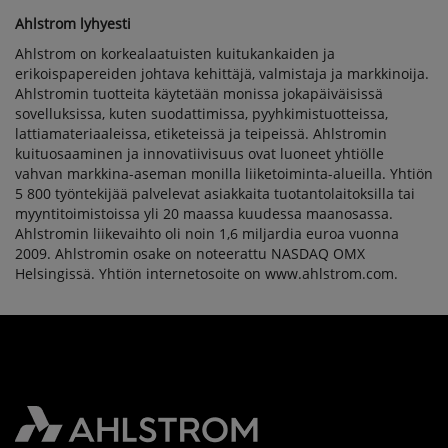
Ahlstrom lyhyesti
Ahlstrom on korkealaatuisten kuitukankaiden ja
erikoispapereiden johtava kehittäjä, valmistaja ja markkinoija.
Ahlstromin tuotteita käytetään monissa jokapäiväisissä
sovelluksissa, kuten suodattimissa, pyyhkimistuotteissa,
lattiamateriaaleissa, etiketeissä ja teipeissä. Ahlstromin
kuituosaaminen ja innovatiivisuus ovat luoneet yhtiölle
vahvan markkina-aseman monilla liiketoiminta-alueilla. Yhtiön
5 800 työntekijää palvelevat asiakkaita tuotantolaitoksilla tai
myyntitoimistoissa yli 20 maassa kuudessa maanosassa.
Ahlstromin liikevaihto oli noin 1,6 miljardia euroa vuonna
2009. Ahlstromin osake on noteerattu NASDAQ OMX
Helsingissä. Yhtiön internetosoite on www.ahlstrom.com.