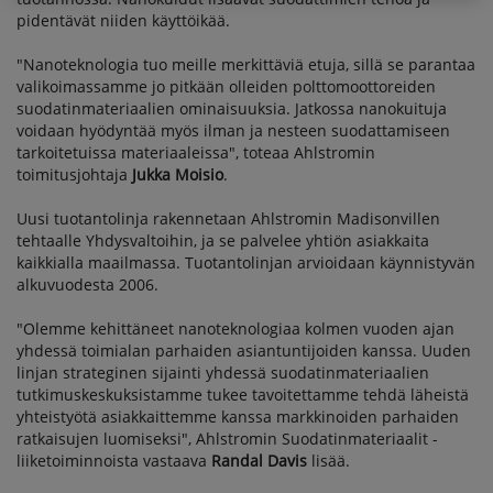
pidentävät niiden käyttöikää.
"Nanoteknologia tuo meille merkittäviä etuja, sillä se parantaa
valikoimassamme jo pitkään olleiden polttomoottoreiden
suodatinmateriaalien ominaisuuksia. Jatkossa nanokuituja
voidaan hyödyntää myös ilman ja nesteen suodattamiseen
tarkoitetuissa materiaaleissa", toteaa Ahlstromin
toimitusjohtaja
Jukka Moisio
.
Uusi tuotantolinja rakennetaan Ahlstromin Madisonvillen
tehtaalle Yhdysvaltoihin, ja se palvelee yhtiön asiakkaita
kaikkialla maailmassa. Tuotantolinjan arvioidaan käynnistyvän
alkuvuodesta 2006.
"Olemme kehittäneet nanoteknologiaa kolmen vuoden ajan
yhdessä toimialan parhaiden asiantuntijoiden kanssa. Uuden
linjan strateginen sijainti yhdessä suodatinmateriaalien
tutkimuskeskuksistamme tukee tavoitettamme tehdä läheistä
yhteistyötä asiakkaittemme kanssa markkinoiden parhaiden
ratkaisujen luomiseksi", Ahlstromin Suodatinmateriaalit -
liiketoiminnoista vastaava
Randal Davis
lisää.