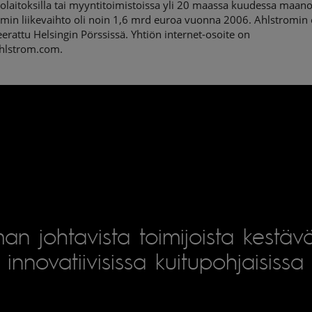
olaitoksilla tai myyntitoimistoissa yli 20 maassa kuudessa maano
omin liikevaihto oli noin 1,6 mrd euroa vuonna 2006. Ahlstromin
erattu Helsingin Pörssissä. Yhtiön internet-osoite on
lstrom.com.
an johtavista toimijoista kestäv
innovatiivisissa kuitupohjaisissa