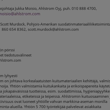
usjohtaja Jukka Moisio, Ahlstrom Oyj, puh. 010 888 4700,
.moisio@ahlstrom.com
 Scott Murdock, Pohjois-Amerikan suodatinmateriaaliliiketoimint
1 860 654 8362, scott.murdock@ahlstrom.com
in pörssi
et tiedotusvälineet
hlstrom.com
m lyhyesti
m on johtava korkealaatuisten kuitumateriaalien kehittäjä, valmis
oija. Yhtiön valmistamia kuitukankaita ja erikoispapereita käyte
 jokapäiväisissä tuotteissa, esim. suodattimissa, hygieniapyyhke
ateriaaleissa, etiketeissä ja teipeissä. Ahlstromin kuituosaaminen 
tiivisuus ovat luoneet yhtiölle vahvan markkina-aseman monilla
iminta-alueilla. Yhtiön 5 700 työntekijää palvelevat asiakkaita