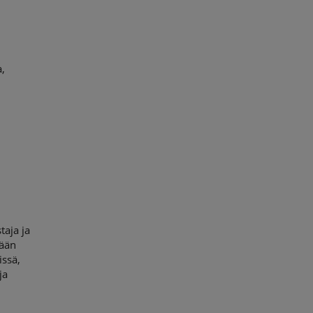
a,
taja ja
tään
issä,
ja