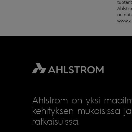
tuotant
Ahlstr
on note
www.ah
Ahlstrom on yksi maailm
kehityksen mukaisissa ja 
ratkaisuissa.