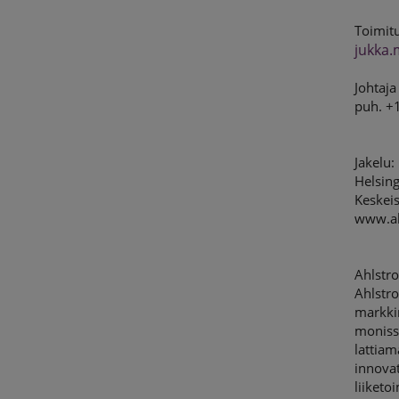
Toimit
jukka
Johtaja
puh. +
Jakelu:
Helsing
Keskeis
www.a
Ahlstro
Ahlstro
markkin
monissa
lattiam
innova
liiketo