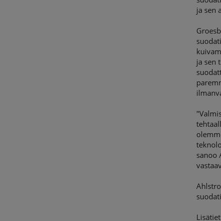
ja sen
Groesbe
suodati
kuivame
ja sen 
suodat
paremm
ilmanva
"Valmi
tehtaal
olemme
teknolo
sanoo 
vastaav
Ahlstro
suodat
Lisätiet