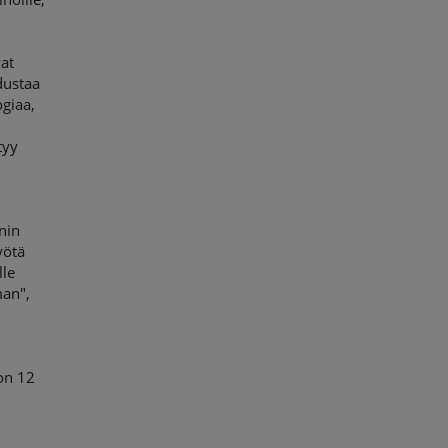
vat
dustaa
giaa,
tyy
nin
yötä
le
man",
on 12