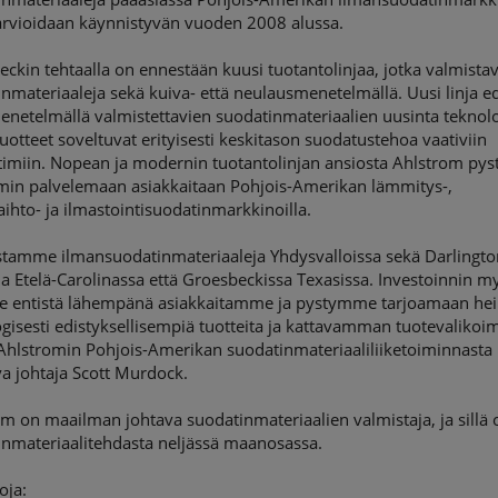
 arvioidaan käynnistyvän vuoden 2008 alussa.
ckin tehtaalla on ennestään kuusi tuotantolinjaa, jotka valmista
nmateriaaleja sekä kuiva- että neulausmenetelmällä. Uusi linja e
netelmällä valmistettavien suodatinmateriaalien uusinta teknolo
tuotteet soveltuvat erityisesti keskitason suodatustehoa vaativiin
timiin. Nopean ja modernin tuotantolinjan ansiosta Ahlstrom pys
in palvelemaan asiakkaitaan Pohjois-Amerikan lämmitys-,
ihto- ja ilmastointisuodatinmarkkinoilla.
stamme ilmansuodatinmateriaaleja Yhdysvalloissa sekä Darlingto
la Etelä-Carolinassa että Groesbeckissa Texasissa. Investoinnin m
 entistä lähempänä asiakkaitamme ja pystymme tarjoamaan heil
gisesti edistyksellisempiä tuotteita ja kattavamman tuotevalikoi
Ahlstromin Pohjois-Amerikan suodatinmateriaaliliiketoiminnasta
a johtaja Scott Murdock.
m on maailman johtava suodatinmateriaalien valmistaja, ja sillä 
inmateriaalitehdasta neljässä maanosassa.
oja: