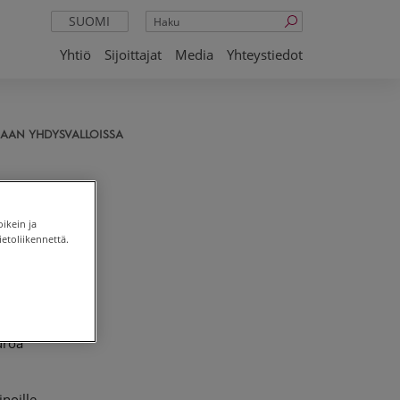
Haku
SUOMI
Yhtiö
Sijoittajat
Media
Yhteystiedot
JAAN YHDYSVALLOISSA
oikein ja
etoliikennettä.
uroa
noille,