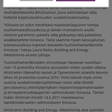
viimeisellä neljänneksellä Ahlstromin Binzhoun tehtaalla
Shandongin maakunnassa Kiinan itärannikolla. Yhtiö asentaa
multiakselikoneita Binzhouhun, jossa valmistetaan tällä
hetkellä kuljetusteollisuuden suodatinmateriaaleja.
"Kiinasta on tullut merkittävä maailmanlaajuinen toimija
tuulivoimateollisuudessa ja tämän investoinnin avulla
voimme paremmin palvella sekä globaaleja että paikallisia
asiakkaitamme Kiinassa. Tästä saamme hyvän kasvujalustan
tulevaisuudessa nopeasti kasvaville tuulivoimamarkkinoille
Kiinassa," toteaa Laura Raitio, Building and Energy -
liiketoiminta-alueen johtaja.
Tuulivoimamarkkinoiden ennustetaan kasvavan vuosittain
noin 15 prosenttia Kiinassa seuraavien viiden vuoden aikana.
Ahlstromin liikevaihto Aasian ja Tyynenmeren alueella kasvoin
lähes 50 prosenttia vuonna 2010. Yhtiö toteutti myös viime
vuonna suodatinmateriaalitehtaan oston sekä ilmoitti
perustavansa yhteistyöyrityksen maalarinteippimateriaalien
ja terveydenhuoltopaperien valmistukseen Kiinassa. Tämän
lisäksi Ahlstrom ilmoitti 14.6.2011 investoivansa
tapettimateriaalien valmistukseen Kiinassa.
Ahlstromin Building and Energy -liiketoiminta-alue palvelee