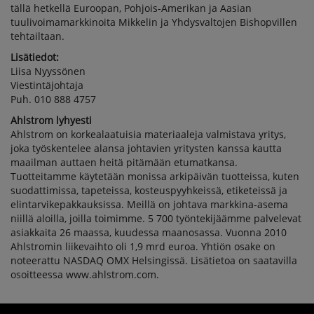
tällä hetkellä Euroopan, Pohjois-Amerikan ja Aasian
tuulivoimamarkkinoita Mikkelin ja Yhdysvaltojen Bishopvillen
tehtailtaan.
Lisätiedot:
Liisa Nyyssönen
Viestintäjohtaja
Puh. 010 888 4757
Ahlstrom lyhyesti
Ahlstrom on korkealaatuisia materiaaleja valmistava yritys,
joka työskentelee alansa johtavien yritysten kanssa kautta
maailman auttaen heitä pitämään etumatkansa.
Tuotteitamme käytetään monissa arkipäivän tuotteissa, kuten
suodattimissa, tapeteissa, kosteuspyyhkeissä, etiketeissä ja
elintarvikepakkauksissa. Meillä on johtava markkina-asema
niillä aloilla, joilla toimimme. 5 700 työntekijäämme palvelevat
asiakkaita 26 maassa, kuudessa maanosassa. Vuonna 2010
Ahlstromin liikevaihto oli 1,9 mrd euroa. Yhtiön osake on
noteerattu NASDAQ OMX Helsingissä. Lisätietoa on saatavilla
osoitteessa www.ahlstrom.com.