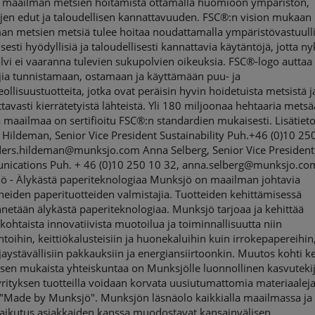
ä maailman metsien hoitamista ottamalla huomioon ympäristön,
öjen edut ja taloudellisen kannattavuuden. FSC®:n vision mukaan
an metsien metsiä tulee hoitaa noudattamalla ympäristövastuulli
isesti hyödyllisiä ja taloudellisesti kannattavia käytäntöjä, jotta n
vi ei vaaranna tulevien sukupolvien oikeuksia. FSC®-logo auttaa
jia tunnistamaan, ostamaan ja käyttämään puu- ja
ollisuustuotteita, jotka ovat peräisin hyvin hoidetuista metsistä j
ttavasti kierrätetyistä lähteistä. Yli 180 miljoonaa hehtaaria metsä
a maailmaa on sertifioitu FSC®:n standardien mukaisesti. Lisätieto
Hildeman, Senior Vice President Sustainability Puh.+46 (0)10 25
ders.hildeman@munksjo.com Anna Selberg, Senior Vice President
ications Puh. + 46 (0)10 250 10 32, anna.selberg@munksjo.co
ö - Älykästä paperiteknologiaa Munksjö on maailman johtavia
neiden paperituotteiden valmistajia. Tuotteiden kehittämisessä
etään älykästä paperiteknologiaa. Munksjö tarjoaa ja kehittää
kohtaista innovatiivista muotoilua ja toiminnallisuutta niin
intoihin, keittiökalusteisiin ja huonekaluihin kuin irrokepapereihin
jaystävällisiin pakkauksiin ja energiansiirtoonkin. Muutos kohti k
sen mukaista yhteiskuntaa on Munksjölle luonnollinen kasvutekij
rityksen tuotteilla voidaan korvata uusiutumattomia materiaaleja
 "Made by Munksjö". Munksjön läsnäolo kaikkialla maailmassa ja
aikutus asiakkaiden kanssa muodostavat kansainvälisen