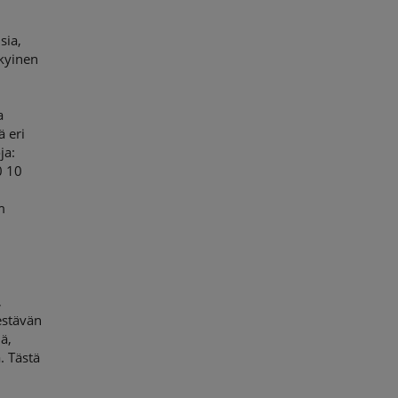
sia,
ykyinen
a
ä eri
ja:
0 10
m
,
estävän
ä,
. Tästä