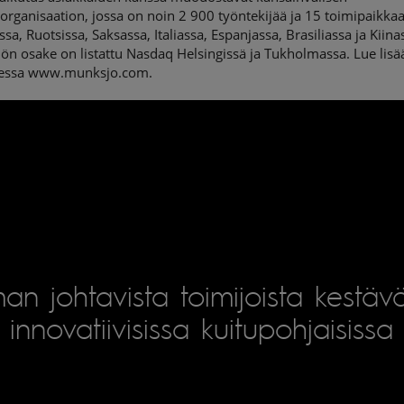
organisaation, jossa on noin 2 900 työntekijää ja 15 toimipaikka
sa, Ruotsissa, Saksassa, Italiassa, Espanjassa, Brasiliassa ja Kiina
n osake on listattu Nasdaq Helsingissä ja Tukholmassa. Lue lisä
eessa www.munksjo.com.
an johtavista toimijoista kestäv
innovatiivisissa kuitupohjaisissa