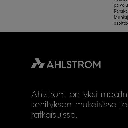
palvelu
Ranskas
Munksjö
osoitt
Ahlstrom on yksi maailm
kehityksen mukaisissa ja 
ratkaisuissa.