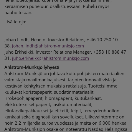
henkilötietojensa, kuten oman- ja yrityksensä nimen,
keräämisen puheluun osallistuessaan. Puhelu myös
nauhoitetaan.
Lisätietoja:
Johan Lindh, Head of Investor Relations, + 46 10 250 10
38,
johan.lindh@ahlstrom-munksjo.com
Juho Erkheikki, Investor Relations Manager, +358 10 888 47
31,
juho.erkheikki@ahlstrom-munksjo.com
Ahlstrom-Munksjö lyhyesti
Ahlstrom-Munksjö on johtava kuitupohjaisten materiaalien
valmistaja maailmanlaajuisesti tarjoten innovatiivisia ja
kestävän kehityksen mukaisia ratkaisuja. Tuotteisiimme
kuuluvat koristepaperit, suodatinmateriaalit,
irrokepohjapaperit, hiomapaperit, kuitukankaat,
elektrotekniset paperit, lasikuitumateriaalit,
elintarvikepakkaukset ja etiketit, teipit, terveydenhuollon
kankaat sekä diagnostiikan sovellukset. Liikevaihtomme on
noin 2,2 miljardia euroa vuodessa ja meitä on 6 000 henkeä.
Ahlstrom-Munksjön osake on noteerattu Nasdaq Helsingissä