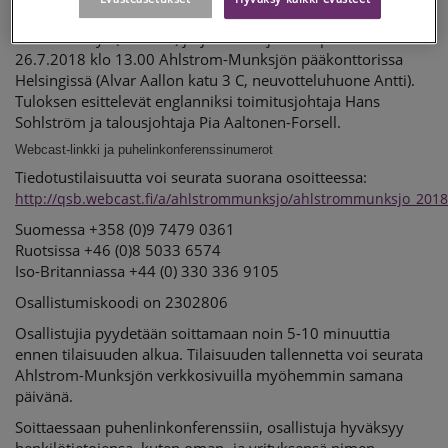
Yhdistetty tiedotustilaisuus, puhelinkonferenssi ja suora
verkkolähetys (webcast) järjestetään julkaisupäivänä
26.7.2018 klo 13.00 Ahlstrom-Munksjön pääkonttorissa
Helsingissä (Alvar Aallon katu 3 C, neuvotteluhuone Antti).
Tuloksen esittelevät englanniksi toimitusjohtaja Hans
Sohlström ja talousjohtaja Pia Aaltonen-Forsell.
Webcast-linkki ja puhelinkonferenssinumerot
Tiedotustilaisuutta voi seurata suorana osoitteessa:
http://qsb.webcast.fi/a/ahlstrommunksjo/ahlstrommunksjo_201
Suomessa +358 (0)9 7479 0361
Ruotsissa +46 (0)8 5033 6574
Iso-Britanniassa +44 (0) 330 336 9105
Osallistumiskoodi on 2302806
Osallistujia pyydetään soittamaan noin 5-10 minuuttia
ennen tilaisuuden alkua. Tilaisuuden tallennetta voi seurata
Ahlstrom-Munksjön verkkosivuilla myöhemmin samana
päivänä.
Soittaessaan puhenlinkonferenssiin, osallistuja hyväksyy