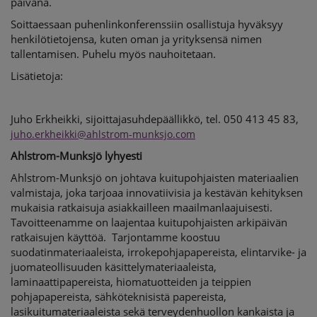
päivänä.
Soittaessaan puhenlinkonferenssiin osallistuja hyväksyy
henkilötietojensa, kuten oman ja yrityksensä nimen
tallentamisen. Puhelu myös nauhoitetaan.
Lisätietoja:
Juho Erkheikki
,
sijoittajasuhdepäällikkö
, tel.
050 413 45 83,
juho.erkheikki@ahlstrom-munksjo.com
Ahlstrom-Munksjö lyhyesti
Ahlstrom-Munksjö on johtava kuitupohjaisten materiaalien
valmistaja, joka tarjoaa innovatiivisia ja kestävän kehityksen
mukaisia ratkaisuja asiakkailleen maailmanlaajuisesti.
Tavoitteenamme on laajentaa kuitupohjaisten arkipäivän
ratkaisujen käyttöä. Tarjontamme koostuu
suodatinmateriaaleista, irrokepohjapapereista, elintarvike- ja
juomateollisuuden käsittelymateriaaleista,
laminaattipapereista, hiomatuotteiden ja teippien
pohjapapereista, sähköteknisistä papereista,
lasikuitumateriaaleista sekä terveydenhuollon kankaista ja