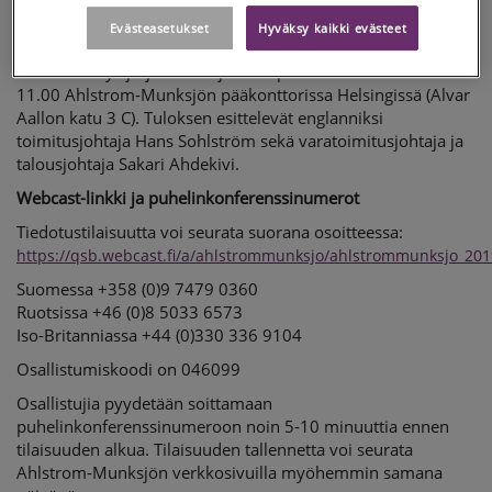
jälkeen.
Evästeasetukset
Hyväksy kaikki evästeet
Yhdistetty tiedotustilaisuus, puhelinkonferenssi ja suora
verkkolähetys järjestetään julkaisupäivänä 25.4.2019 klo
11.00 Ahlstrom-Munksjön pääkonttorissa Helsingissä (Alvar
Aallon katu 3 C). Tuloksen esittelevät englanniksi
toimitusjohtaja Hans Sohlström sekä varatoimitusjohtaja ja
talousjohtaja Sakari Ahdekivi.
Webcast-linkki ja puhelinkonferenssinumerot
Tiedotustilaisuutta voi seurata suorana osoitteessa:
https://qsb.webcast.fi/a/ahlstrommunksjo/ahlstrommunksjo_20
Suomessa +358 (0)9 7479 0360
Ruotsissa +46 (0)8 5033 6573
Iso-Britanniassa +44 (0)330 336 9104
Osallistumiskoodi on 046099
Osallistujia pyydetään soittamaan
puhelinkonferenssinumeroon noin 5-10 minuuttia ennen
tilaisuuden alkua. Tilaisuuden tallennetta voi seurata
Ahlstrom-Munksjön verkkosivuilla myöhemmin samana