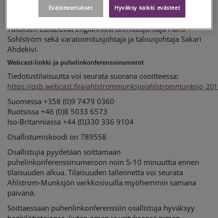
järjestetään julkaisupäivänä 30.7.2019 klo 13.30 Ahlstrom-
Evästeasetukset
Hyväksy kaikki evästeet
Munksjön pääkonttorissa Helsingissä (Alvar Aallon katu 3 C).
Tuloksen esittelevät englanniksi toimitusjohtaja Hans
Sohlström sekä varatoimitusjohtaja ja talousjohtaja Sakari
Ahdekivi.
Webcast-linkki ja puhelinkonferenssinumerot
Tiedotustilaisuutta voi seurata suorana osoitteessa:
https://qsb.webcast.fi/a/ahlstrommunksjo/ahlstrommunksjo_20
Suomessa +358 (0)9 7479 0360
Ruotsissa +46 (0)8 5033 6573
Iso-Britanniassa +44 (0)330 336 9104
Osallistumiskoodi on 789558
Osallistujia pyydetään soittamaan
puhelinkonferenssinumeroon noin 5-10 minuuttia ennen
tilaisuuden alkua. Tilaisuuden tallennetta voi seurata
Ahlstrom-Munksjön verkkosivuilla myöhemmin samana
päivänä.
Soittaessaan puhenlinkonferenssiin osallistuja hyväksyy