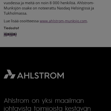
vuodessa ja meitä on noin 8 000 henkilöä. Ahlstrom-
Munksjön osake on noteerattu Nasdaq Helsingissä ja
Tukholmassa.
Lue lisää osoitteessa
.
www.ahlstrom-munksjo.com
Tiedostot
Release
Ahlstrom on yksi maailman
johtavista toimijoista kestävän