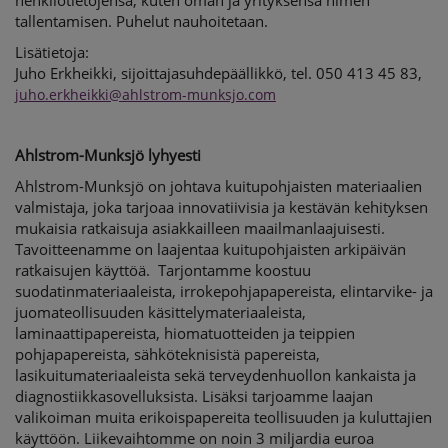
henkilötietojensa, kuten oman ja yrityksensä nimen
tallentamisen. Puhelut nauhoitetaan.
Lisätietoja:
Juho Erkheikki
,
sijoittajasuhdepäällikkö
, tel.
050 413 45 83,
juho.erkheikki@ahlstrom-munksjo.com
Ahlstrom-Munksjö lyhyesti
Ahlstrom-Munksjö on johtava kuitupohjaisten materiaalien
valmistaja, joka tarjoaa innovatiivisia ja kestävän kehityksen
mukaisia ratkaisuja asiakkailleen maailmanlaajuisesti.
Tavoitteenamme on laajentaa kuitupohjaisten arkipäivän
ratkaisujen käyttöä. Tarjontamme koostuu
suodatinmateriaaleista, irrokepohjapapereista, elintarvike- ja
juomateollisuuden käsittelymateriaaleista,
laminaattipapereista, hiomatuotteiden ja teippien
pohjapapereista, sähköteknisistä papereista,
lasikuitumateriaaleista sekä terveydenhuollon kankaista ja
diagnostiikkasovelluksista. Lisäksi tarjoamme laajan
valikoiman muita erikoispapereita teollisuuden ja kuluttajien
käyttöön. Liikevaihtomme on noin 3 miljardia euroa