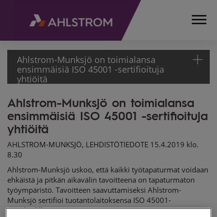
Ahlstrom-Munksjö on toimialansa
ensimmäisiä ISO 45001 -sertifioituja
yhtiöitä
Ahlstrom-Munksjö on toimialansa
ETUSIVU
ensimmäisiä ISO 45001 -sertifioituja
MEDIA
TIEDOTTEET
yhtiöitä
LEHDISTÖTIEDOTTEET
AHLSTROM-MUNKSJÖ, LEHDISTÖTIEDOTE 15.4.2019 klo.
2019
8.30
AHLSTROM-
Ahlstrom-Munksjö uskoo, että kaikki työtapaturmat voidaan
MUNKSJÖ ON
ehkäistä ja pitkän aikavälin tavoitteena on tapaturmaton
TOIMIALANSA
työympäristö.
Tavoitteen saavuttamiseksi Ahlstrom-
ENSIMMÄISIÄ
Munksjö sertifioi tuotantolaitoksensa ISO 45001-
ISO 45001 -
standardilla.
SERTIFIOITUJA