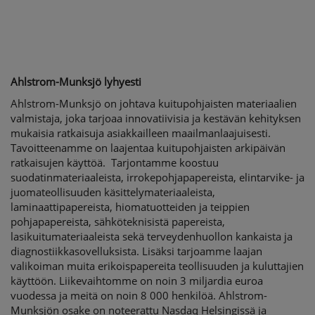
Ahlstrom-Munksjö lyhyesti
Ahlstrom-Munksjö on johtava kuitupohjaisten materiaalien
valmistaja, joka tarjoaa innovatiivisia ja kestävän kehityksen
mukaisia ratkaisuja asiakkailleen maailmanlaajuisesti.
Tavoitteenamme on laajentaa kuitupohjaisten arkipäivän
ratkaisujen käyttöä. Tarjontamme koostuu
suodatinmateriaaleista, irrokepohjapapereista, elintarvike- ja
juomateollisuuden käsittelymateriaaleista,
laminaattipapereista, hiomatuotteiden ja teippien
pohjapapereista, sähköteknisistä papereista,
lasikuitumateriaaleista sekä terveydenhuollon kankaista ja
diagnostiikkasovelluksista. Lisäksi tarjoamme laajan
valikoiman muita erikoispapereita teollisuuden ja kuluttajien
käyttöön. Liikevaihtomme on noin 3 miljardia euroa
vuodessa ja meitä on noin 8 000 henkilöä. Ahlstrom-
Munksjön osake on noteerattu Nasdaq Helsingissä ja