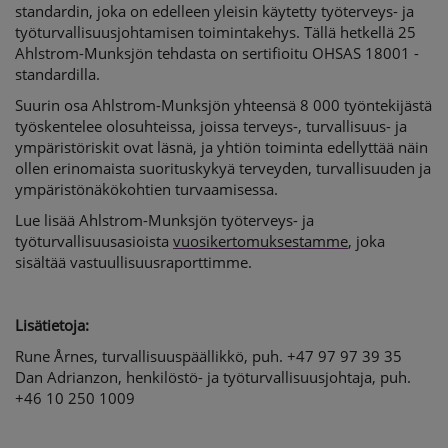
standardin, joka on edelleen yleisin käytetty työterveys- ja
työturvallisuusjohtamisen toimintakehys. Tällä hetkellä 25
Ahlstrom-Munksjön tehdasta on sertifioitu OHSAS 18001 -
standardilla.
Suurin osa Ahlstrom-Munksjön yhteensä 8 000 työntekijästä
työskentelee olosuhteissa, joissa terveys-, turvallisuus- ja
ympäristöriskit ovat läsnä, ja yhtiön toiminta edellyttää näin
ollen erinomaista suorituskykyä terveyden, turvallisuuden ja
ympäristönäkökohtien turvaamisessa.
Lue lisää Ahlstrom-Munksjön työterveys- ja
työturvallisuusasioista
vuosikertomuksestamme
, joka
sisältää vastuullisuusraporttimme.
Lisätietoja:
Rune Årnes, turvallisuuspäällikkö, puh. +47 97 97 39 35
Dan Adrianzon, henkilöstö- ja työturvallisuusjohtaja, puh.
+46 10 250 1009