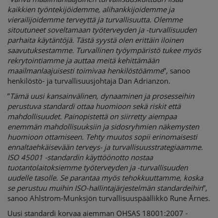
kaikkien työntekijöidemme, alihankkijoidemme ja
vierailijoidemme terveyttä ja turvallisuutta. Olemme
sitoutuneet soveltamaan työterveyden ja -turvallisuuden
parhaita käytäntöjä. Tästä syystä olen erittäin iloinen
saavutuksestamme. Turvallinen työympäristö tukee myös
rekrytointiamme ja auttaa meitä kehittämään
maailmanlaajuisesti toimivaa henkilöstöämme
”
,
sanoo
henkilöstö- ja turvallisuusjohtaja Dan Adrianzon.
”
Tämä uusi kansainvälinen, dynaaminen ja prosesseihin
perustuva standardi ottaa huomioon sekä riskit että
mahdollisuudet. Painopistettä on siirretty aiempaa
enemmän mahdollisuuksiin ja sidosryhmien näkemysten
huomioon ottamiseen. Tehty muutos sopii erinomaisesti
ennaltaehkäisevään terveys- ja turvallisuusstrategiaamme.
ISO 45001 -standardin käyttöönotto nostaa
tuotantolaitoksiemme työterveyden ja -turvallisuuden
uudelle tasolle. Se parantaa myös tehokkuuttamme, koska
se perustuu muihin ISO-hallintajärjestelmän standardeihin
”,
sanoo Ahlstrom-Munksjön turvallisuuspäällikkö Rune Årnes.
Uusi standardi korvaa aiemman OHSAS 18001:2007 -