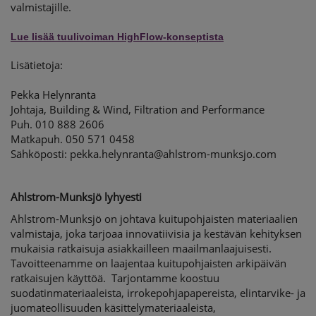
valmistajille.
Lue lisää tuulivoiman HighFlow-konseptista
Lisätietoja:
Pekka Helynranta
Johtaja, Building & Wind, Filtration and Performance
Puh. 010 888 2606
Matkapuh.
050 571 0458
Sähköposti: pekka.helynranta@ahlstrom-munksjo.com
Ahlstrom-Munksjö lyhyesti
Ahlstrom-Munksjö on johtava kuitupohjaisten materiaalien
valmistaja, joka tarjoaa innovatiivisia ja kestävän kehityksen
mukaisia ratkaisuja asiakkailleen maailmanlaajuisesti.
Tavoitteenamme on laajentaa kuitupohjaisten arkipäivän
ratkaisujen käyttöä. Tarjontamme koostuu
suodatinmateriaaleista, irrokepohjapapereista, elintarvike- ja
juomateollisuuden käsittelymateriaaleista,