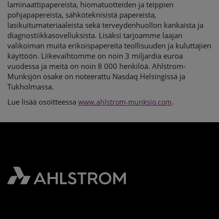
laminaattipapereista, hiomatuotteiden ja teippien
pohjapapereista, sähköteknisistä papereista,
lasikuitumateriaaleista sekä terveydenhuollon kankaista ja
diagnostiikkasovelluksista. Lisäksi tarjoamme laajan
valikoiman muita erikoispapereita teollisuuden ja kuluttajien
käyttöön. Liikevaihtomme on noin 3 miljardia euroa
vuodessa ja meitä on noin 8 000 henkilöä. Ahlstrom-
Munksjön osake on noteerattu Nasdaq Helsingissä ja
Tukholmassa.
Lue lisää osoitteessa
.
www.ahlstrom-munksjo.com