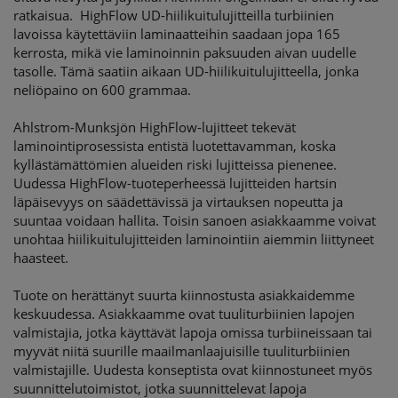
ratkaisua. HighFlow UD-hiilikuitulujitteilla turbiinien
lavoissa käytettäviin laminaatteihin saadaan jopa 165
kerrosta, mikä vie laminoinnin paksuuden aivan uudelle
tasolle. Tämä saatiin aikaan UD-hiilikuitulujitteella, jonka
neliöpaino on 600 grammaa.
Ahlstrom-Munksjön HighFlow-lujitteet tekevät
laminointiprosessista entistä luotettavamman, koska
kyllästämättömien alueiden riski lujitteissa pienenee.
Uudessa HighFlow-tuoteperheessä lujitteiden hartsin
läpäisevyys on säädettävissä ja virtauksen nopeutta ja
suuntaa voidaan hallita. Toisin sanoen asiakkaamme voivat
unohtaa hiilikuitulujitteiden laminointiin aiemmin liittyneet
haasteet.
Tuote on herättänyt suurta kiinnostusta asiakkaidemme
keskuudessa. Asiakkaamme ovat tuuliturbiinien lapojen
valmistajia, jotka käyttävät lapoja omissa turbiineissaan tai
myyvät niitä suurille maailmanlaajuisille tuuliturbiinien
valmistajille. Uudesta konseptista ovat kiinnostuneet myös
suunnittelutoimistot, jotka suunnittelevat lapoja