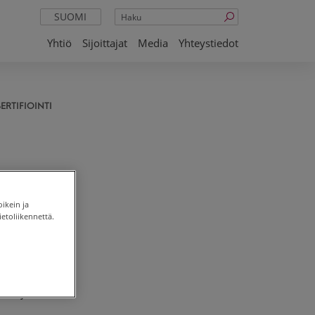
Haku
SUOMI
Yhtiö
Sijoittajat
Media
Yhteystiedot
ERTIFIOINTI
oikein ja
etoliikennettä.
TM
-
lmä- ja