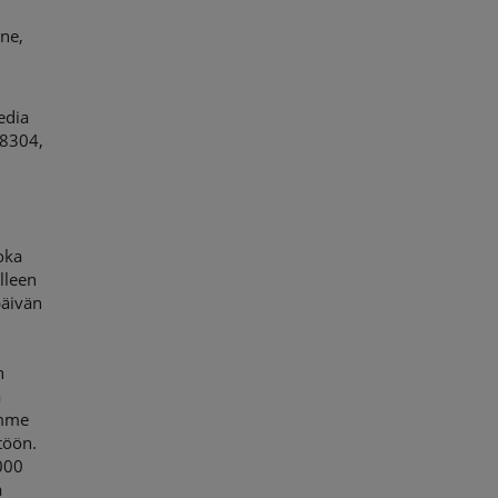
ine,
edia
 8304,
oka
lleen
päivän
n
ä
amme
töön.
000
a