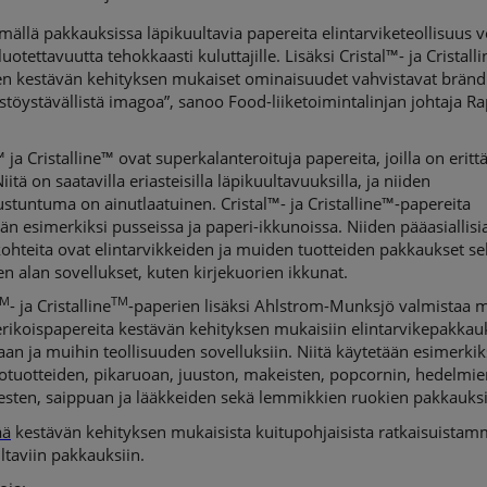
mällä pakkauksissa läpikuultavia papereita elintarviketeollisuus v
 luotettavuutta tehokkaasti kuluttajille. Lisäksi Cristal™- ja Cristall
en kestävän kehityksen mukaiset ominaisuudet vahvistavat bränd
töystävällistä imagoa”, sanoo Food-liiketoimintalinjan johtaja R
.
™ ja Cristalline™ ovat superkalanteroituja papereita, joilla on erittä
Niitä on saatavilla eriasteisilla läpikuultavuuksilla, ja niiden
stuntuma on ainutlaatuinen. Cristal™- ja Cristalline™-papereita
än esimerkiksi pusseissa ja paperi-ikkunoissa. Niiden pääasiallisi
ohteita ovat elintarvikkeiden ja muiden tuotteiden pakkaukset s
en alan sovellukset, kuten kirjekuorien ikkunat.
TM
TM
- ja Cristalline
-paperien lisäksi Ahlstrom-Munksjö valmistaa 
rikoispapereita kestävän kehityksen mukaisiin elintarvikepakkauk
aan ja muihin teollisuuden sovelluksiin. Niitä käytetään esimerkik
otuotteiden, pikaruoan, juuston, makeisten, popcornin, hedelmie
esten, saippuan ja lääkkeiden sekä lemmikkien ruokien pakkauksi
ää
kestävän kehityksen mukaisista kuitupohjaisista ratkaisuista
ltaviin pakkauksiin.