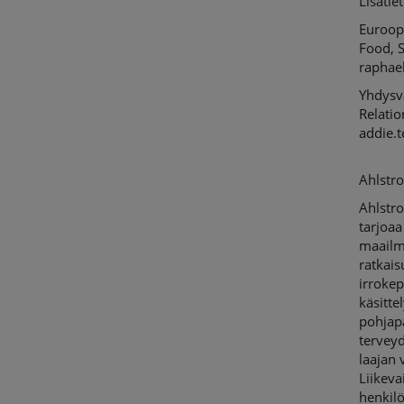
Lisätiet
Euroopp
Food, S
raphae
Yhdysv
Relati
addie.
Ahlstr
Ahlstro
tarjoaa
maailm
ratkai
irrokep
käsitte
pohjapa
terveyd
laajan 
Liikev
henkil