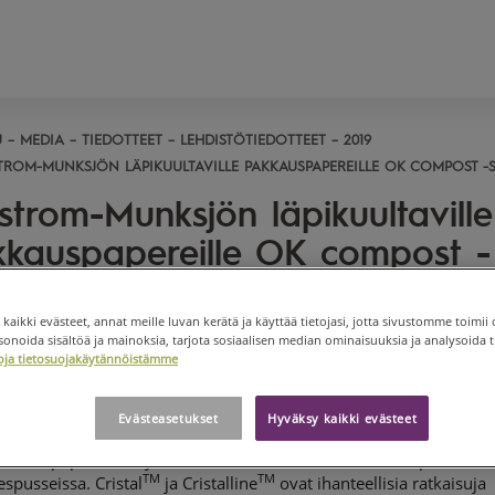
U
MEDIA
TIEDOTTEET
LEHDISTÖTIEDOTTEET
2019
TROM-MUNKSJÖN LÄPIKUULTAVILLE PAKKAUSPAPEREILLE OK COMPOST -S
strom-Munksjön läpikuultaville
kauspapereille OK compost -
ifiointi
 kaikki evästeet, annat meille luvan kerätä ja käyttää tietojasi, jotta sivustomme toimii 
ROM-MUNKSJÖ, LEHDISTÖTIEDOTE 14.11.2019 KLO 9.00
noida sisältöä ja mainoksia, tarjota sosiaalisen median ominaisuuksia ja analysoida ti
etoja tietosuojakäytännöistämme
om-Munksjö
on saanut TÜV® Austrian OK compost HOME - ja OK
TM
 INDUSTRIAL -sertifioinnin läpikuultaville Cristal
- ja Cristalline
spapereilleen.
Evästeasetukset
Hyväksy kaikki evästeet
ltavia papereita käytetään esimerkiksi ikkunallisissa leipä-, hede
TM
TM
spusseissa. Cristal
ja Cristalline
ovat ihanteellisia ratkaisuja