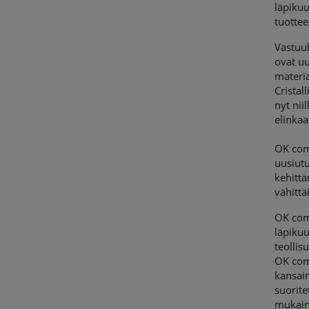
läpikuu
tuottee
Vastuul
ovat uu
materia
Cristall
nyt nii
elinkaa
OK com
uusiutu
kehittä
vähittä
OK com
läpikuu
teollis
OK com
kansain
suorite
mukaine