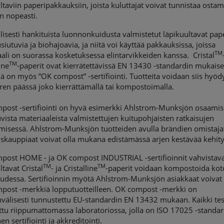
ltaviin paperipakkauksiin, joista kuluttajat voivat tunnistaa osta
n nopeasti.
lisesti hankituista luonnonkuidusta valmistetut läpikuultavat pape
siutuvia ja biohajoavia, ja niitä voi käyttää pakkauksissa, joissa
TM
ali on suorassa kosketuksessa elintarvikkeiden kanssa. Cristal
TM
ine
-paperit ovat kierrätettävissä EN 13430 -standardin mukaises
llä on myös ”OK compost” -sertifiointi. Tuotteita voidaan siis hyö
ren päässä joko kierrättämällä tai kompostoimalla.
post -sertifiointi on hyvä esimerkki Ahlstrom-Munksjön osaamis
vista materiaaleista valmistettujen kuitupohjaisten ratkaisujen
misessä. Ahlstrom-Munksjön tuotteiden avulla brändien omistajat
iskauppiaat voivat olla mukana edistämässä arjen kestävää kehity
post HOME - ja OK compost INDUSTRIAL -sertifioinnit vahvistavat
TM
TM
ltavat Cristal
- ja Cristalline
-paperit voidaan kompostoida kot
uudessa. Sertifioinnin myötä Ahlstrom-Munksjön asiakkaat voivat
post -merkkiä lopputuotteilleen. OK compost -merkki on
välisesti tunnustettu EU-standardin EN 13432 mukaan. Kaikki tes
ttu riippumattomassa laboratoriossa, jolla on ISO 17025 -standar
n sertifiointi ja akkreditointi.