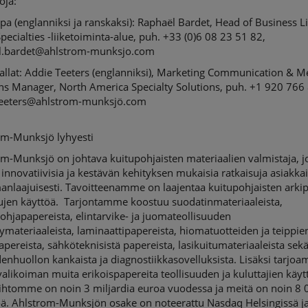
oja:
a (englanniksi ja ranskaksi): Raphaël Bardet, Head of Business L
pecialties -liiketoiminta-alue, puh. +33 (0)6 08 23 51 82,
l.bardet@ahlstrom-munksjo.com
allat: Addie Teeters (englanniksi), Marketing Communication & M
ons Manager, North America Specialty Solutions, puh. +1 920 766
teeters@ahlstrom-munksjö.com
om-Munksjö lyhyesti
m-Munksjö on johtava kuitupohjaisten materiaalien valmistaja, j
 innovatiivisia ja kestävän kehityksen mukaisia ratkaisuja asiakkai
anlaajuisesti. Tavoitteenamme on laajentaa kuitupohjaisten arki
sujen käyttöä. Tarjontamme koostuu suodatinmateriaaleista,
ohjapapereista, elintarvike- ja juomateollisuuden
lymateriaaleista, laminaattipapereista, hiomatuotteiden ja teippie
pereista, sähköteknisistä papereista, lasikuitumateriaaleista sek
enhuollon kankaista ja diagnostiikkasovelluksista. Lisäksi tarjo
valikoiman muita erikoispapereita teollisuuden ja kuluttajien käyt
aihtomme on noin 3 miljardia euroa vuodessa ja meitä on noin 8 
öä. Ahlstrom-Munksjön osake on noteerattu Nasdaq Helsingissä j