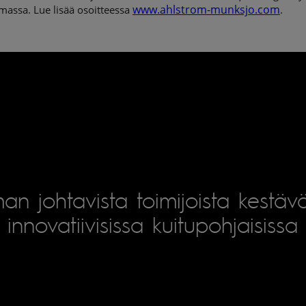
www.ahlstrom-munksjo.com
massa. Lue lisää osoitteessa
.
an johtavista toimijoista kestäv
innovatiivisissa kuitupohjaisissa