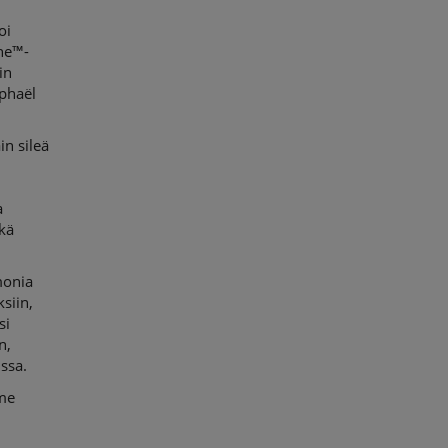
oi
ine™-
in
aphaël
in sileä
a
ekä
monia
siin,
si
n,
ssa.
mme