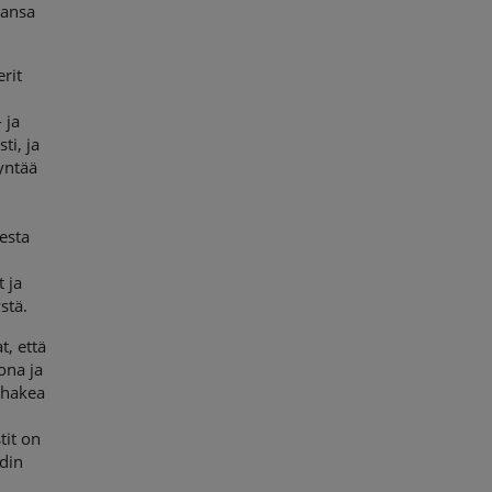
mansa
rit
- ja
ti, ja
dyntää
esta
 ja
stä.
, että
ona ja
 hakea
tit on
din