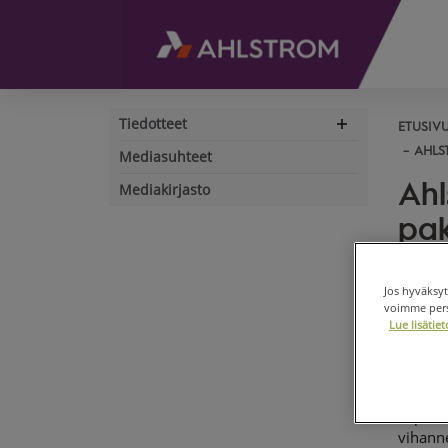
Tiedotteet
ETUSIV
Expand
navigation
AHLS
Mediasuhteet
Ahl
Mediakirjasto
pak
sert
Jos hyväksyt
AHLST
voimme perso
Lue lisäti
Ahlstr
compost
pakkau
Läpikuu
vihanne