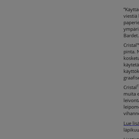
”Käyttä
viestiä
paperi
ympäris
Bardet
Cristal
pinta. 
kosketu
käytetä
käyttök
graafis
Cristal
muita e
leivont
leipom
vihann
Lue lis
läpikuu