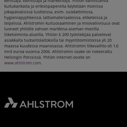
kehittäjä, valmistaja ja markkinoija. Yhtiön valmistamia
kuitukankaita ja erikoispapereita käytetään monissa
jokapäiväisissä tuotteissa, esim. suodattimissa,
hygieniapyyhkeissä, lattiamateriaaleissa, etiketeissä ja
teipeissä. Ahlstromin kuituosaaminen ja innovatiivisuus ovat
luoneet yhtiölle vahvan markkina-aseman monilla
liiketoiminta-alueilla. Yhtiön 6 200 työntekijää palvelevat
asiakkaita tuotantolaitoksilla tai myyntitoimistoissa yli 20
maassa kuudessa maanosassa. Ahlstromin liikevaihto oli 1,6
mrd euroa vuonna 2006. Ahlstromin osake on noteerattu
Helsingin Pörssissä. Yhtiön internet-osoite on
www.ahlstrom.com
.