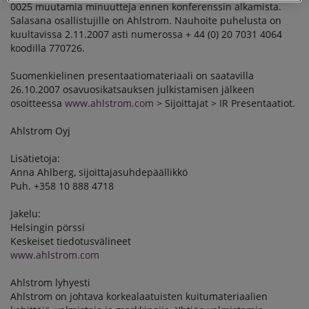
0025 muutamia minuutteja ennen konferenssin alkamista.
Salasana osallistujille on Ahlstrom. Nauhoite puhelusta on
kuultavissa 2.11.2007 asti numerossa + 44 (0) 20 7031 4064
koodilla 770726.
Suomenkielinen presentaatiomateriaali on saatavilla
26.10.2007 osavuosikatsauksen julkistamisen jälkeen
osoitteessa
www.ahlstrom.com
> Sijoittajat > IR Presentaatiot.
Ahlstrom Oyj
Lisätietoja:
Anna Ahlberg, sijoittajasuhdepäällikkö
Puh. +358 10 888 4718
Jakelu:
Helsingin pörssi
Keskeiset tiedotusvälineet
www.ahlstrom.com
Ahlstrom lyhyesti
Ahlstrom on johtava korkealaatuisten kuitumateriaalien