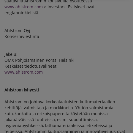
saatavilla Ahlstromin kotisivuilla osoitteessa
www.ahlstrom.com
> Investors. Esitykset ovat
englanninkielisiä.
Ahlstrom Oyj
Konserniviestintä
Jakelu:
OMX Pohjoismainen Pörssi Helsinki
Keskeiset tiedotusvälineet
www.ahlstrom.com
Ahlstrom lyhyesti
Ahlstrom on johtava korkealaatuisten kuitumateriaalien
kehittäjä, valmistaja ja markkinoija. Yhtiön valmistamia
kuitukankaita ja erikoispapereita käytetään monissa
jokapäiväisissä tuotteissa, esim. suodattimissa,
hygieniapyyhkeissä, lattiamateriaaleissa, etiketeissä ja
teipeissä. Ahlstromin kuituosaaminen ja innovatiivisuus ovat