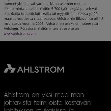
luoneet yhtiölle vahvan markkina-aseman monilla
liiketoiminta-alueilla. Yhtiön 5 700 työntekijää palvelevat
asiakkaita tuotantolaitoksilla tai myyntitoimistoissa yli 20
maassa kuudessa maanosassa. Ahlstromin liikevaihto oli 1,6
mrd euroa vuonna 2006. Ahlstromin osake on noteerattu
Helsingin Pörssissä. Yhtiön internet-osoite on
www.ahlstrom.com
.
Ahlstrom on yksi maailman
johtavista toimijoista kestävän
kehityksen mukaisissa ja