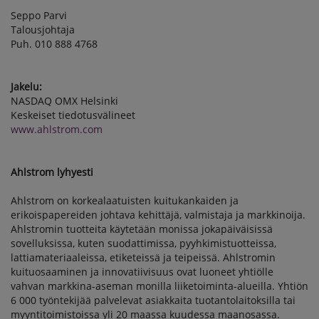
Seppo Parvi
Talousjohtaja
Puh. 010 888 4768
Jakelu:
NASDAQ OMX Helsinki
Keskeiset tiedotusvälineet
www.ahlstrom.com
Ahlstrom lyhyesti
Ahlstrom on korkealaatuisten kuitukankaiden ja
erikoispapereiden johtava kehittäjä, valmistaja ja markkinoija.
Ahlstromin tuotteita käytetään monissa jokapäiväisissä
sovelluksissa, kuten suodattimissa, pyyhkimistuotteissa,
lattiamateriaaleissa, etiketeissä ja teipeissä. Ahlstromin
kuituosaaminen ja innovatiivisuus ovat luoneet yhtiölle
vahvan markkina-aseman monilla liiketoiminta-alueilla. Yhtiön
6 000 työntekijää palvelevat asiakkaita tuotantolaitoksilla tai
myyntitoimistoissa yli 20 maassa kuudessa maanosassa.