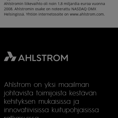
Ahlstromin liikevaihto oli noin 1,8 miljardia euroa vuonna
2008. Ahlstromin osake on noteerattu NASDAQ OMX
Helsingissä. Yhtiön internetosoite on www.ahlstrom.com.
Ahlstrom on yksi maailman
johtavista toimijoista kestävän
kehityksen mukaisissa ja
innovatiivisissa kuitupohjaisissa
ratkaisuissa.