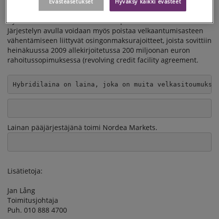
ylimerkittiin.
Evästeasetukset
Hyväksy kaikki evästeet
Hybridilaina vahvistaa Ahlstromin pääomarakennetta.
Järjestelyn avulla voidaan myös poistaa velkaantumisasteen
vähentämiseen liittyvät osingonmaksurajoitteet, joista sovittiin
heinäkuussa 2009 allekirjoitetussa 200 miljoonan euron
rahoitussopimuksessa (revolving credit facility agreement.
Hybridilaina on laina, joka on muita velkasitoumuksi
Lainan pääjärjestäjänä toimi Nordea Markets.
Lisätietoja:
Jan Lång
Toimitusjohtaja
Puh. 010 888 4700