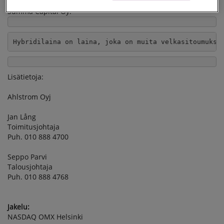
neuvonantajana järjestelyn valmisteluissa on toiminut
Summa Capital Oy.
Hybridilaina on laina, joka on muita velkasitoumuksi
Lisätietoja:
Ahlstrom Oyj
Jan Lång
Toimitusjohtaja
Puh. 010 888 4700
Seppo Parvi
Talousjohtaja
Puh. 010 888 4768
Jakelu:
NASDAQ OMX Helsinki