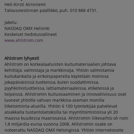
Heli-Kirsti Airisniemi
Talousviestinnän päällikkö, puh. 010 888 4731.
Jakelu:
NASDAQ OMX Helsinki
Keskeiset tiedotusvälineet
www.ahlstrom.com
Ahlstrom lyhyesti
Ahlstrom on korkealaatuisten kuitumateriaalien johtava
kehittäjä, valmistaja ja markkinoija. Yhtiön valmistamia
kuitukankaita ja erikoispapereita käytetään monissa
jokapäiväisissä tuotteissa, kuten suodattimissa,
pyyhkimistuotteissa, lattiamateriaaleissa, etiketeissä ja
teipeissä. Ahlstromin kuituosaaminen ja innovatiivisuus ovat
luoneet yhtiölle vahvan markkina-aseman monilla
liiketoiminta-alueilla. Yhtiön 6 100 työntekijää palvelevat
asiakkaita tuotantolaitoksilla tai myyntitoimistoissa yli 20
maassa kuudessa maanosassa. Ahlstromin liikevaihto oli noin
1,8 miljardia euroa vuonna 2008. Ahlstromin osake on
noteerattu NASDAQ OMX Helsingissä. Yhtiön internetosoite