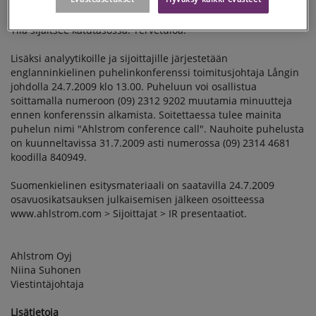
klo 10.00. Tilaisuus pidetään Scandic Simonkenttä -hotellin
Bulsa & Freda -kokoushuoneessa osoitteessa Simonkatu 9.
Tila sijaitsee katutasossa. Tervetuloa.
Lisäksi analyytikoille ja sijoittajille järjestetään
englanninkielinen puhelinkonferenssi toimitusjohtaja Långin
johdolla 24.7.2009 klo 13.00. Puheluun voi osallistua
soittamalla numeroon (09) 2312 9202 muutamia minuutteja
ennen konferenssin alkamista. Soitettaessa tulee mainita
puhelun nimi "Ahlstrom conference call". Nauhoite puhelusta
on kuunneltavissa 31.7.2009 asti numerossa
(09) 2314 4681
koodilla 840949.
Suomenkielinen esitysmateriaali on saatavilla 24.7.2009
osavuosikatsauksen julkaisemisen jälkeen osoitteessa
www.ahlstrom.com > Sijoittajat > IR presentaatiot.
Ahlstrom Oyj
Niina Suhonen
Viestintäjohtaja
Lisätietoja