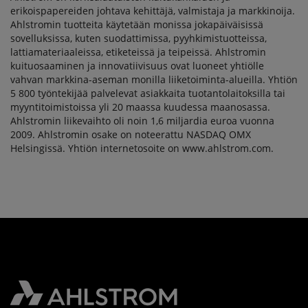
erikoispapereiden johtava kehittäjä, valmistaja ja markkinoija.
Ahlstromin tuotteita käytetään monissa jokapäiväisissä
sovelluksissa, kuten suodattimissa, pyyhkimistuotteissa,
lattiamateriaaleissa, etiketeissä ja teipeissä. Ahlstromin
kuituosaaminen ja innovatiivisuus ovat luoneet yhtiölle
vahvan markkina-aseman monilla liiketoiminta-alueilla. Yhtiön
5 800 työntekijää palvelevat asiakkaita tuotantolaitoksilla tai
myyntitoimistoissa yli 20 maassa kuudessa maanosassa.
Ahlstromin liikevaihto oli noin 1,6 miljardia euroa vuonna
2009. Ahlstromin osake on noteerattu NASDAQ OMX
Helsingissä. Yhtiön internetosoite on www.ahlstrom.com.