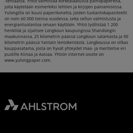
-tehtaasta. Yhtiö valmistaa korkealaatuisia painopapereita,
joita käytetään esimerkiksi lehtien ja kirjojen painamisessa.
Yulongilla on kuusi paperikonetta, joiden tuotantokapasiteetti
on noin 60 000 tonnia vuodessa, sekä sellun valmistusta ja
energiantuotantoa omaan käyttöön. Yhtiö työllistää 1 200
henkilöä ja sijaitsee Longkoun kaupungissa Shandongin
maakunnassa, 25 kilometrin päässä Longkoun satamasta ja 90
kilometrin päässä Yantain lentokentästä. Longkoussa on vilkas
kauppasatama, josta on hyvät yhteydet maa- ja meriteitse eri
puolille Kiinaa ja Aasiaa. Yhtiön internet-osoite on
www.yulongpaper.com.