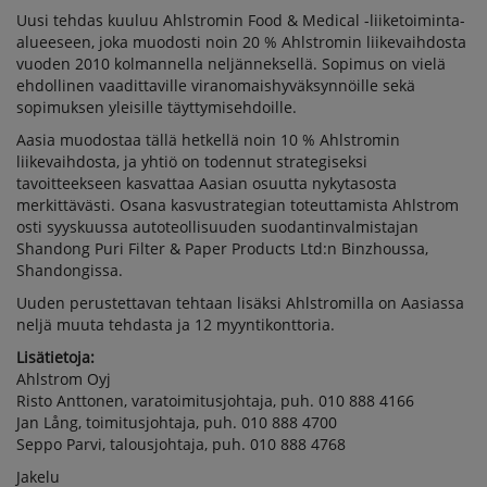
Uusi tehdas kuuluu Ahlstromin Food & Medical -liiketoiminta-
alueeseen, joka muodosti noin 20 % Ahlstromin liikevaihdosta
vuoden 2010 kolmannella neljänneksellä. Sopimus on vielä
ehdollinen vaadittaville viranomaishyväksynnöille sekä
sopimuksen yleisille täyttymisehdoille.
Aasia muodostaa tällä hetkellä noin 10 % Ahlstromin
liikevaihdosta, ja yhtiö on todennut strategiseksi
tavoitteekseen kasvattaa Aasian osuutta nykytasosta
merkittävästi. Osana kasvustrategian toteuttamista Ahlstrom
osti syyskuussa autoteollisuuden suodantinvalmistajan
Shandong Puri Filter & Paper Products Ltd:n Binzhoussa,
Shandongissa.
Uuden perustettavan tehtaan lisäksi Ahlstromilla on Aasiassa
neljä muuta tehdasta ja 12 myyntikonttoria.
Lisätietoja:
Ahlstrom Oyj
Risto Anttonen, varatoimitusjohtaja, puh. 010 888 4166
Jan Lång, toimitusjohtaja, puh. 010 888 4700
Seppo Parvi, talousjohtaja, puh. 010 888 4768
Jakelu