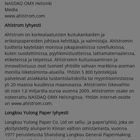
NASDAQ OMX Helsinki
Media
www.ahlstrom.com
Ahlstrom lyhyesti
Ahlstrom on korkealaatuisten kuitukankaiden ja
erikoispapereiden johtava kehittäjä, ja valmistaja. Ahlstromin
tuotteita käytetään monissa jokapäiväisissä sovelluksissa,
kuten suodattimissa, pyyhkimistuotteissa, lattiamateriaaleissa,
etiketeissä ja teipeissä. Ahlstromin kuituosaaminen ja
innovatiivisuus ovat luoneet yhtiölle vahvan markkina-aseman
monilla liiketoiminta-alueilla. Yhtiön 5 800 työntekijää
palvelevat asiakkaita tuotantolaitoksilla tai myyntitoimistoissa
yli 20 maassa kuudessa maanosassa. Ahlstromin liikevaihto
oli noin 1,6 miljardia euroa vuonna 2009. Ahlstromin osake on
noteerattu NASDAQ OMX Helsingissä. Yhtiön internet-osoite
on www.ahlstrom.com.
Longkou Yulong Paper lyhyesti
Longkou Yulong Paper Co. Ltd on sellu- ja paperiyhtiö, joka on
yksityistetty alunperin Kiinan valtion omistamasta, vuonna
1977 perustetusta Shandong Longkou General Papermaking