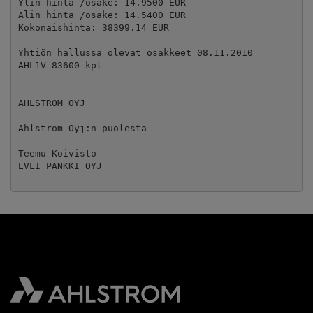
Ylin hinta /osake: 14.9500 EUR

Alin hinta /osake: 14.5400 EUR

Kokonaishinta: 38399.14 EUR

Yhtiön hallussa olevat osakkeet 08.11.2010 

AHL1V 83600 kpl

AHLSTROM OYJ  

Ahlstrom Oyj:n puolesta  

Teemu Koivisto    

EVLI PANKKI OYJ
