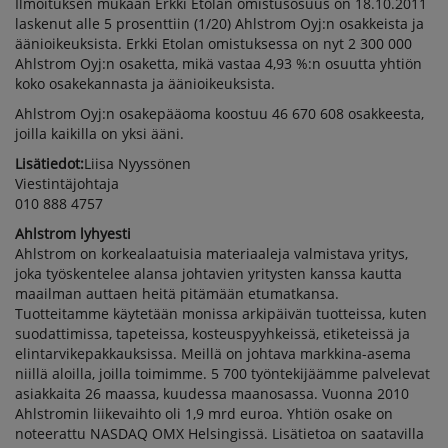
Ilmoituksen mukaan Erkki Etolan omistusosuus on 18.10.2011
laskenut alle 5 prosenttiin (1/20) Ahlstrom Oyj:n osakkeista ja
MUUTTUMISESTA
äänioikeuksista. Erkki Etolan omistuksessa on nyt 2 300 000
Ahlstrom Oyj:n osaketta, mikä vastaa 4,93 %:n osuutta yhtiön
koko osakekannasta ja äänioikeuksista.
Ahlstrom Oyj:n osakepääoma koostuu 46 670 608 osakkeesta,
joilla kaikilla on yksi ääni.
Lisätiedot:
Liisa Nyyssönen
Viestintäjohtaja
010 888 4757
Ahlstrom lyhyesti
Ahlstrom on korkealaatuisia materiaaleja valmistava yritys,
joka työskentelee alansa johtavien yritysten kanssa kautta
maailman auttaen heitä pitämään etumatkansa.
Tuotteitamme käytetään monissa arkipäivän tuotteissa, kuten
suodattimissa, tapeteissa, kosteuspyyhkeissä, etiketeissä ja
elintarvikepakkauksissa. Meillä on johtava markkina-asema
niillä aloilla, joilla toimimme. 5 700 työntekijäämme palvelevat
asiakkaita 26 maassa, kuudessa maanosassa. Vuonna 2010
Ahlstromin liikevaihto oli 1,9 mrd euroa. Yhtiön osake on
noteerattu NASDAQ OMX Helsingissä. Lisätietoa on saatavilla