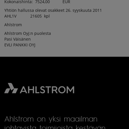
Kokonaishinta: 7524,00 EUR
Yhtiön hallussa olevat osakkeet 26. syyskuuta 2011
AHL1V 21605 kpl
Ahlstrom
Ahlstrom Oyj:n puolesta
Pasi Väisänen
EVLI PANKKI OYJ
Ahlstrom on yksi maailman
johtavista toimijoista kestävän