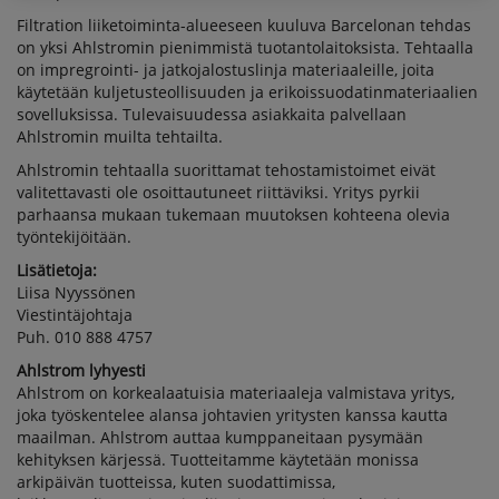
Filtration liiketoiminta-alueeseen kuuluva Barcelonan tehdas
on yksi Ahlstromin pienimmistä tuotantolaitoksista. Tehtaalla
on impregrointi- ja jatkojalostuslinja materiaaleille, joita
käytetään kuljetusteollisuuden ja erikoissuodatinmateriaalien
sovelluksissa. Tulevaisuudessa asiakkaita palvellaan
Ahlstromin muilta tehtailta.
Ahlstromin tehtaalla suorittamat tehostamistoimet eivät
valitettavasti ole osoittautuneet riittäviksi. Yritys pyrkii
parhaansa mukaan tukemaan muutoksen kohteena olevia
työntekijöitään.
Lisätietoja:
Liisa Nyyssönen
Viestintäjohtaja
Puh. 010 888 4757
Ahlstrom lyhyesti
Ahlstrom on korkealaatuisia materiaaleja valmistava yritys,
joka työskentelee alansa johtavien yritysten kanssa kautta
maailman. Ahlstrom auttaa kumppaneitaan pysymään
kehityksen kärjessä. Tuotteitamme käytetään monissa
arkipäivän tuotteissa, kuten suodattimissa,