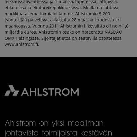
leikkaussalivaatteissa ja -liinoissa, tapeteissa, lattioissa,
etiketeissä ja elintarvikepakkauksissa. Meillä on johtava
markkina-asema toimialoillamme. Ahlstromin 5 200
työntekijää palvelevat asiakkaita 28 maassa kuudessa eri
maanosassa. Vuonna 2011 Ahlstromin liikevaihto oli noin 1,6
miljardia euroa. Ahlstromin osake on noteerattu NASDAQ
OMX Helsingissä. Sijoittajatietoa on saatavilla osoitteessa
www.ahlstrom.fi.
Ahlstrom on yksi maailman
johtavista toimijoista kestävän