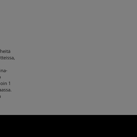
heitä
teissa,
ina-
o
noin 1
aassa.
n