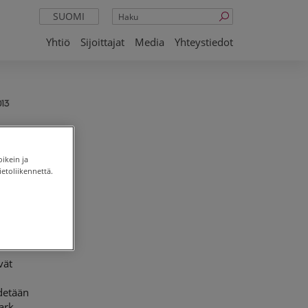
Haku
SUOMI
Yhtiö
Sijoittajat
Media
Yhteystiedot
13
oikein ja
etoliikennettä.
a
vät
idetään
ark