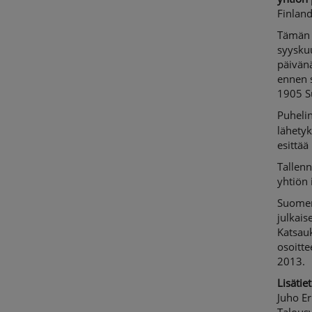
Finland
Tämän l
syysku
päivänä
ennen 
1905 S
Puhelin
lähety
esittää
Tallenn
yhtiön 
Suomenk
julkais
Katsauk
osoitt
2013.
Lisätiet
Juho Er