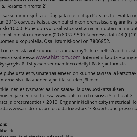
ia, Karamzininranta 2)
isäksi toimitusjohtaja Lång ja talousjohtaja Parvi esittelevät tam
un 2013 osavuosikatsauksen puhelinkonferenssissa englanniksi
 klo 16.00. Puheluun voi osallistua soittamalla muutamia minuut
sen alkamista numeroon (09) 6937 9590 Suomessa tai +44 (0) 2
uomen ulkopuolella. Osallistumiskoodi on 7806852.
konferenssia voi kuunnella suorana myös internetissä audiocast
www.ahlstrom.com
ksenä osoitteessa
. Internetin kautta voi myö
 kysymyksiä. Esityksen seuraaminen edellyttää kirjautumista.
e puhelusta esitysmateriaaleineen on kuunneltavissa ja katsottav
internetsivuilla vuoden ajan tilaisuuden jälkeen.
ielinen esitysmateriaali on saatavilla osavuosikatsauksen
emisen jälkeen osoitteessa www.ahlstrom.fi osiossa Sijoittajat >
set ja presentaatiot > 2013. Englanninkielinen esitysmateriaali l
eesta www.ahlstrom.com osiosta Investors > Reports and presenta
oja:
kheikki