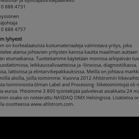
iestintä- ja sijoittajasuhdepäällikkö
10 888 4731
Nyyssönen
täjohtaja
10 888 4757
m lyhyesti
m on korkealaatuisia kuitumateriaaleja valmistava yritys, joka
telee alansa johtavien yritysten kanssa kautta maailman auttaen 
än etumatkansa. Tuotteitamme käytetään monissa arkipäivän tuot
uodattimissa, leikkaussalivaatteissa ja -liinoissa, diagnostiikassa,
ssa, lattioissa ja elintarvikepakkauksissa. Meillä on johtava markk
iillä aloilla, joilla toimimme. Vuonna 2012 Ahlstromin liikevaiht
sta toiminnoista (ilman Label and Processing -liiketoimintoja) oli 
ia euroa. Yhtiömme 3 800 työntekijää palvelevat asiakkaita 24 m
omin osake on noteerattu NASDAQ OMX Helsingissä. Lisätietoa o
illa osoitteessa www.ahlstrom.com.