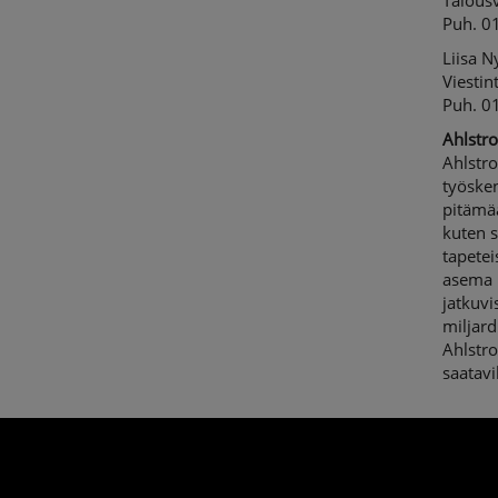
Talousv
Puh. 0
Liisa 
Viestin
Puh. 0
Ahlstro
Ahlstro
työsken
pitämä
kuten s
tapetei
asema n
jatkuvi
miljard
Ahlstr
saatav