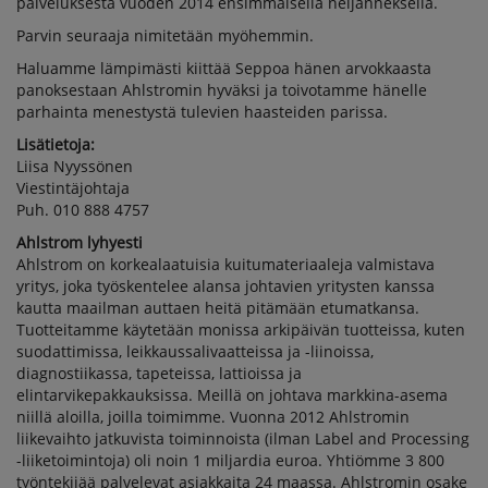
palveluksesta vuoden 2014 ensimmäisellä neljänneksellä.
Parvin seuraaja nimitetään myöhemmin.
Haluamme lämpimästi kiittää Seppoa hänen arvokkaasta
panoksestaan Ahlstromin hyväksi ja toivotamme hänelle
parhainta menestystä tulevien haasteiden parissa.
Lisätietoja:
Liisa Nyyssönen
Viestintäjohtaja
Puh. 010 888 4757
Ahlstrom lyhyesti
Ahlstrom on korkealaatuisia kuitumateriaaleja valmistava
yritys, joka työskentelee alansa johtavien yritysten kanssa
kautta maailman auttaen heitä pitämään etumatkansa.
Tuotteitamme käytetään monissa arkipäivän tuotteissa, kuten
suodattimissa, leikkaussalivaatteissa ja -liinoissa,
diagnostiikassa, tapeteissa, lattioissa ja
elintarvikepakkauksissa. Meillä on johtava markkina-asema
niillä aloilla, joilla toimimme. Vuonna 2012 Ahlstromin
liikevaihto jatkuvista toiminnoista (ilman Label and Processing
-liiketoimintoja) oli noin 1 miljardia euroa. Yhtiömme 3 800
työntekijää palvelevat asiakkaita 24 maassa. Ahlstromin osake