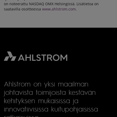
on noteerattu NASDAQ OMX Helsingissä. Lisätietoa on
saatavilla osoitteessa
www.ahlstrom.com
.
Ahlstrom on yksi maailman
johtavista toimijoista kestävän
kehityksen mukaisissa ja
innovatiivisissa kuitupohjaisissa