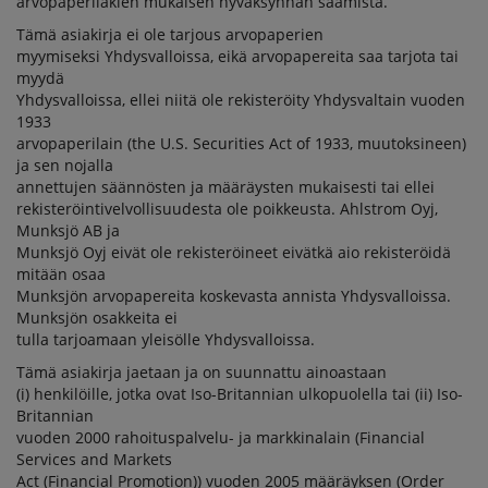
arvopaperilakien mukaisen hyväksynnän saamista.
Tämä asiakirja ei ole tarjous arvopaperien
myymiseksi Yhdysvalloissa, eikä arvopapereita saa tarjota tai
myydä
Yhdysvalloissa, ellei niitä ole rekisteröity Yhdysvaltain vuoden
1933
arvopaperilain (the U.S. Securities Act of 1933, muutoksineen)
ja sen nojalla
annettujen säännösten ja määräysten mukaisesti tai ellei
rekisteröintivelvollisuudesta ole poikkeusta. Ahlstrom Oyj,
Munksjö AB ja
Munksjö Oyj eivät ole rekisteröineet eivätkä aio rekisteröidä
mitään osaa
Munksjön arvopapereita koskevasta annista Yhdysvalloissa.
Munksjön osakkeita ei
tulla tarjoamaan yleisölle Yhdysvalloissa.
Tämä asiakirja jaetaan ja on suunnattu ainoastaan
(i) henkilöille, jotka ovat Iso-Britannian ulkopuolella tai (ii) Iso-
Britannian
vuoden 2000 rahoituspalvelu- ja markkinalain (Financial
Services and Markets
Act (Financial Promotion)) vuoden 2005 määräyksen (Order