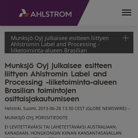
Munksjö Oyj julkaisee esitteen liittyen
Ahlstromin Label and Processing -
liiketoiminta-alueen Brasilian
toimintojen osittaisjakautumiseen
Munksjö Oyj julkaisee esitteen
ETUSIVU
liittyen Ahlstromin Label and
MEDIA
TIEDOTTEET
Processing -liiketoiminta-alueen
PÖRSSITIEDOTTEET
Brasilian toimintojen
2013
osittaisjakautumiseen
MUNKSJÖ OYJ JULKAISEE
Helsinki, Suomi, 2013-06-28 13:30 CEST (GLOBE NEWSWIRE) --
ESITTEEN LIITTYEN
AHLSTROMIN LABEL AND
MUNKSJÖ OYJ, PÖRSSITIEDOTE
PROCESSING -
EI LEVITETTÄVÄKSI TAI LÄHETETTÄVÄKSI AUSTRALIAAN,
LIIKETOIMINTA-ALUEEN
KANADAAN, HONGKONGIN KIINAN KANSANTASAVALLAN
BRASILIAN TOIMINTOJEN