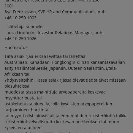
1001
Åsa Fredriksson, SVP HR and Communications, puh.
+46 10 250 1003
Lisätietoja suomeksi:
Laura Lindholm, Investor Relations Manager, puh.
+46 10 250 1026
Huomautus
Tätä asiakirjaa ei saa levittää tai lähettää
Australiaan, Kanadaan, Hongkongin Kiinan kansantasavallan
erityishallintoalueelle, Japaniin, Uuteen-Seelantiin, Etelä-
Afrikkaan tai
Yhdysvaltoihin. Tässä asiakirjassa olevat tiedot eivät missään
olosuhteissa
muodosta tässä mainittuja arvopapereita koskevaa
myyntitarjousta tai
ostokehotusta alueella, jolla kyseisten arvopapereiden
tarjoaminen, hankinta
tai myynti olisi lainvastaista ennen niiden rekisteröintiä taikka
rekisteröintivelvollisuutta koskevan poikkeuksen tai muun
kyseisten alueiden