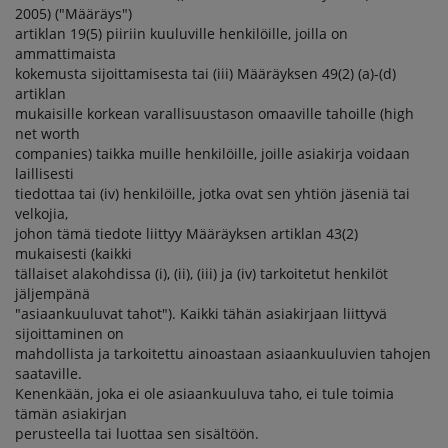
2005) ("Määräys")
artiklan 19(5) piiriin kuuluville henkilöille, joilla on
ammattimaista
kokemusta sijoittamisesta tai (iii) Määräyksen 49(2) (a)-(d)
artiklan
mukaisille korkean varallisuustason omaaville tahoille (high
net worth
companies) taikka muille henkilöille, joille asiakirja voidaan
laillisesti
tiedottaa tai (iv) henkilöille, jotka ovat sen yhtiön jäseniä tai
velkojia,
johon tämä tiedote liittyy Määräyksen artiklan 43(2)
mukaisesti (kaikki
tällaiset alakohdissa (i), (ii), (iii) ja (iv) tarkoitetut henkilöt
jäljempänä
"asiaankuuluvat tahot"). Kaikki tähän asiakirjaan liittyvä
sijoittaminen on
mahdollista ja tarkoitettu ainoastaan asiaankuuluvien tahojen
saataville.
Kenenkään, joka ei ole asiaankuuluva taho, ei tule toimia
tämän asiakirjan
perusteella tai luottaa sen sisältöön.