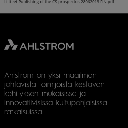
Liitteet:Publishing of the CS prospectus 28062013 FIN.pdf
Ahlstrom on yksi maailman
johtavista toimijoista kestävän
kehityksen mukaisissa ja
innovatiivisissa kuitupohjaisissa
ratkaisuissa.