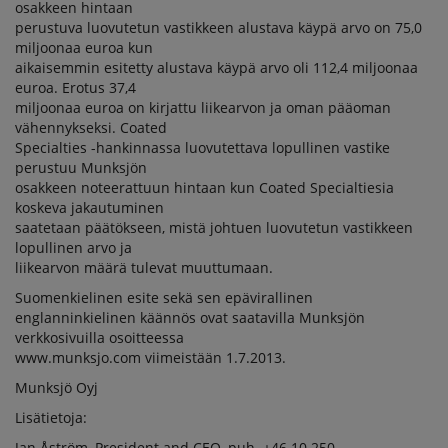
osakkeen hintaan
perustuva luovutetun vastikkeen alustava käypä arvo on 75,0
miljoonaa euroa kun
aikaisemmin esitetty alustava käypä arvo oli 112,4 miljoonaa
euroa. Erotus 37,4
miljoonaa euroa on kirjattu liikearvon ja oman pääoman
vähennykseksi. Coated
Specialties -hankinnassa luovutettava lopullinen vastike
perustuu Munksjön
osakkeen noteerattuun hintaan kun Coated Specialtiesia
koskeva jakautuminen
saatetaan päätökseen, mistä johtuen luovutetun vastikkeen
lopullinen arvo ja
liikearvon määrä tulevat muuttumaan.
Suomenkielinen esite sekä sen epävirallinen
englanninkielinen käännös ovat saatavilla Munksjön
verkkosivuilla osoitteessa
www.munksjo.com viimeistään 1.7.2013.
Munksjö Oyj
Lisätietoja:
Jan Åström, President and CEO, puh. +46 10 250