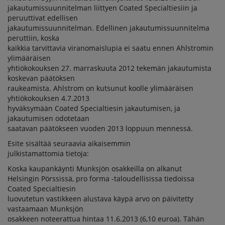
jakautumissuunnitelman liittyen Coated Specialtiesiin ja
peruuttivat edellisen
jakautumissuunnitelman. Edellinen jakautumissuunnitelma
peruttiin, koska
kaikkia tarvittavia viranomaislupia ei saatu ennen Ahlstromin
ylimääräisen
yhtiökokouksen 27. marraskuuta 2012 tekemän jakautumista
koskevan päätöksen
raukeamista. Ahlstrom on kutsunut koolle ylimääräisen
yhtiökokouksen 4.7.2013
hyväksymään Coated Specialtiesin jakautumisen, ja
jakautumisen odotetaan
saatavan päätökseen vuoden 2013 loppuun mennessä.
Esite sisältää seuraavia aikaisemmin
julkistamattomia tietoja:
Koska kaupankäynti Munksjön osakkeilla on alkanut
Helsingin Pörssissä, pro forma -taloudellisissa tiedoissa
Coated Specialtiesin
luovutetun vastikkeen alustava käypä arvo on päivitetty
vastaamaan Munksjön
osakkeen noteerattua hintaa 11.6.2013 (6,10 euroa). Tähän