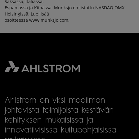
Saksassa, Italiassa,
Espanjassa ja Kiinassa. Munksjö on listattu NASDAQ OMX
Helsingissä. Lue lisää
osoitteessa www.munksjo.com.
Ahlstrom on yksi maailman
johtavista toimijoista kestävän
kehityksen mukaisissa ja
innovatiivisissa kuitupohjaisissa