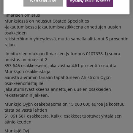
Evästeasetukset
Hyväksy kaikki evästeet
luvun 5 §:n mukaisen
ilmoituksen, jonka mukaan Keskinäinen Eläkevakuutusyhtiö
Ilmarisen omistus
Munksjössä on noussut Coated Specialties
-jakautumisessa jakautumisvastikkeena annettujen uusien
osakkeiden
rekisteröinnin yhteydessä, mutta samalla alittanut 5 prosentin
rajan.
Ilmoituksen mukaan Ilmarisen (y-tunnus 0107638-1) suora
omistus on noussut 2
353 646 osakkeeseen, joka vastaa 4,61 prosentin osuutta
Munksjön osakkeista ja
äänistä aiemmin tänään tapahtuneen Ahlstrom Oyj:n
osakkeenomistajille
jakautumisvastikkeena annettujen uusien osakkeiden
rekisteröinnin jälkeen.
Munksjö Oyj:n osakepääoma on 15 000 000 euroa ja koostuu
tästä päivästä lähtien
51 061 581 osakkeesta. Kaikki osakkeet tuottavat yhtäläisen
äänioikeuden.
Munksjö Oyj