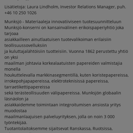
Lisätietoja: Laura Lindholm, Investor Relations Manager, puh.
+46 10 250 1026
Munksjö - Materiaaleja innovatiiviseen tuotesuunnitteluun
Munksjö-konserni on kansainvälinen erikoispaperiyhtiö joka
tarjoaa
asiakkailleen ainutlaatuisen tuotevalikoiman erilaisiin
teollisuussovelluksiin
ja kuluttajalähtöisiin tuotteisiin. Vuonna 1862 perustettu yhtiö
on yksi
maailman johtavia korkealaatuisten papereiden valmistajia
monella
houkuttelevalla markkinasegmentillä, kuten koristepapereissa,
irrokepohjapapereissa, elektroteknisissä papereissa,
tarraetikettipapereissa
sekä terästeollisuuden välipapereissa. Munksjön globaalin
läsnäolon ja
asiakkaidemme toimintaan integroitumisen ansiosta yritys
muodostaa
maailmanlaajuisen palveluyrityksen, jolla on noin 3 000
työntekijää.
Tuotantolaitoksemme sijaitsevat Ranskassa, Ruotsissa,