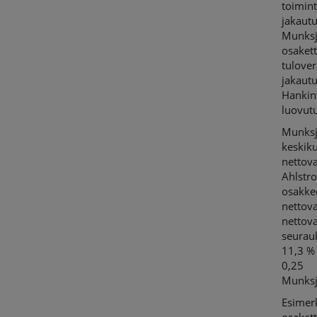
toimin
jakaut
Munks
osaket
tulove
jakaut
Hankin
luovutu
Munksj
keskiku
nettov
Ahlstr
osakke
nettova
nettov
seurau
11,3 %
0,25
Munksj
Esimer