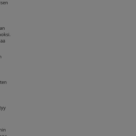
isen
aan
oksi.
vää
n
ten
tyy
min