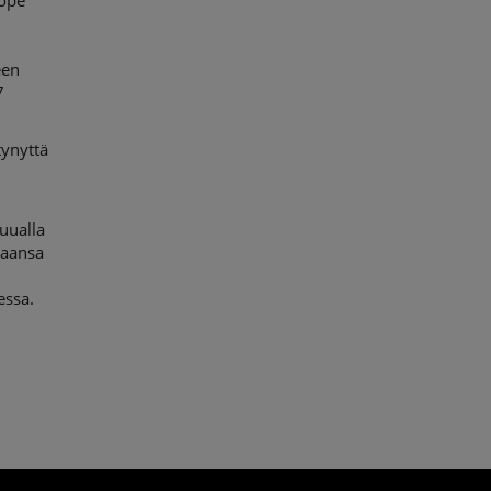
rope
een
7
tynyttä
uualla
jaansa
essa.