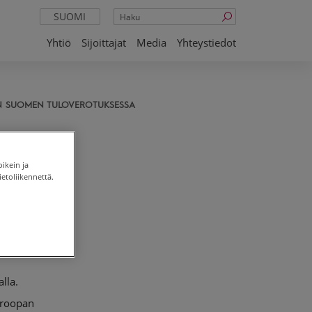
Haku
SUOMI
Yhtiö
Sijoittajat
Media
Yhteystiedot
N SUOMEN TULOVEROTUKSESSA
en
oikein ja
etoliikennettä.
lla.
uroopan