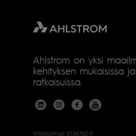
Ahlstrom on yksi maailm
kehityksen mukaisissa ja 
ratkaisuissa.
Yritystunnus: 3156762-4