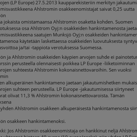
tojen (LP Europe) 27.5.2013 kaupparekisteriin merkityn jakautum
umisvastikkeena Ahlstromin osakkeenomistajat saivat 0,25 uutta
jön
ta jokaista omistamaansa Ahlstromin osaketta kohden. Suomen
rotuksessa osa Ahlstrom Oyj:n osakkeiden hankintamenosta jaet
umisvastikkeena saatujen Munksjö Oyj:n osakkeiden hankintamen
tamenoa käytetään laskettaessa osakkeiden luovutuksesta synty
svoittoa ja/tai -tappiota verotuksessa Suomessa.
ön ja Ahlstromin osakkeiden käypien arvojen suhde ei painotetu
rssin perusteella olennaisesti poikkea LP Europe -liiketoiminnan
arojen suhteesta Ahlstromin kokonaisnettovaroihin. Sen vuoksi
omin
en alkuperäinen hankintameno jaetaan jakautumishetken mukais
rojen suhteen perusteella. LP Europe -jakautumisessa siirtyneet
arat olivat 11,3 % Ahlstromin kokonaisnettovaroista. Tämän
ksena
 yhden Ahlstromin osakkeen alkuperäisestä hankintamenosta siir
ön osakkeen hankintamenoksi.
kki: Jos Ahlstromin osakkeenomistaja on hankkinut neljä Ahlstro