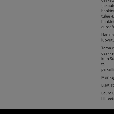
osakett
-jakau
hankin
tulee 4
hankin
euroa/
Hankin
luovutu
Tämä e
osakkee
kuin S
tai
paikal
Munksj
Lisätiet
Laura 
Liitteet