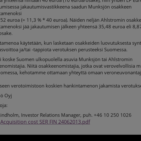
a yhteensä hintaan 40 euroa (10 euroa/osake), niin yhden LP Eu
tumisessa jakautumisvastikkeena saadun Munksjön osakkeen
tamenoksi
,52 euroa (= 11,3 % * 40 euroa). Näiden neljän Ahlstromin osakk
tamenoksi jää jakautumisen jälkeen yhteensä 35,48 euroa eli 8,8
osake.
tamenoa käytetään, kun lasketaan osakkeiden luovutuksesta syn
svoittoa ja/tai -tappiota verotuksen perusteeksi Suomessa.
i koske Suomen ulkopuolella asuvia Munksjön tai Ahlstromin
nomistajia. Niitä osakkeenomistajia, jotka ovat verovelvollisia m
uomessa, kehotamme ottamaan yhteyttä omaan veroneuvonanta
liseen verotoimistoon koskien hankintamenon jakamista verotuks
ö Oyj
oja:
Lindholm, Investor Relations Manager, puh. +46 10 250 1026
Acquisition cost SER FIN 24062013.pdf
: