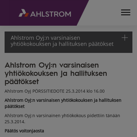
Ahlstrom Oyj:n varsinaisen
yhtiökokouksen ja hallituksen päätökset
Ahlstrom Oyj:n varsinaisen
ETUSIVU
yhtiökokouksen ja hallituksen
MEDIA
TIEDOTTEET
päätökset
PÖRSSITIEDOTTEET
Ahlstrom Oyj PÖRSSITIEDOTE 25.3.2014 klo 16.00
2014
Ahlstrom Oyj:n varsinaisen yhtiökokouksen ja hallituksen
AHLSTROM OYJ:N
päätökset
VARSINAISEN
YHTIÖKOKOUKSEN
Ahlstrom Oyj:n varsinainen yhtiökokous pidettiin tänään
25.3.2014.
JA HALLITUKSEN
PÄÄTÖKSET
Päätös voitonjaosta