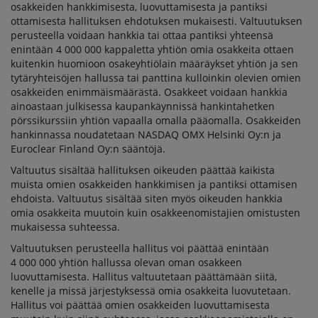
osakkeiden hankkimisesta, luovuttamisesta ja pantiksi
ottamisesta hallituksen ehdotuksen mukaisesti. Valtuutuksen
perusteella voidaan hankkia tai ottaa pantiksi yhteensä
enintään 4 000 000 kappaletta yhtiön omia osakkeita ottaen
kuitenkin huomioon osakeyhtiölain määräykset yhtiön ja sen
tytäryhteisöjen hallussa tai panttina kulloinkin olevien omien
osakkeiden enimmäismäärästä. Osakkeet voidaan hankkia
ainoastaan julkisessa kaupankäynnissä hankintahetken
pörssikurssiin yhtiön vapaalla omalla pääomalla. Osakkeiden
hankinnassa noudatetaan NASDAQ OMX Helsinki Oy:n ja
Euroclear Finland Oy:n sääntöjä.
Valtuutus sisältää hallituksen oikeuden päättää kaikista
muista omien osakkeiden hankkimisen ja pantiksi ottamisen
ehdoista. Valtuutus sisältää siten myös oikeuden hankkia
omia osakkeita muutoin kuin osakkeenomistajien omistusten
mukaisessa suhteessa.
Valtuutuksen perusteella hallitus voi päättää enintään
4 000 000 yhtiön hallussa olevan oman osakkeen
luovuttamisesta. Hallitus valtuutetaan päättämään siitä,
kenelle ja missä järjestyksessä omia osakkeita luovutetaan.
Hallitus voi päättää omien osakkeiden luovuttamisesta