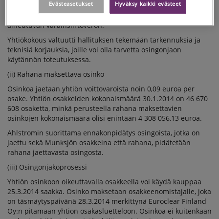
Evästeasetukset
Hyväksy kaikki evästeet
Ahlstrom pitää erotuksen. Markkinakäytännön mukaisesti
Ahlstrom on vastuullinen maksamaan osingonjaosta
aiheutuvan varainsiirtoveron.
Yhtiökokous valtuutti hallituksen tekemään tarkennuksia ja
teknisiä korjauksia, joille voi olla tarvetta osingonjaon
käytännön toteutuksessa.
(ii) Rahana maksettava osinko
Osinkoa jaetaan yhtiön voittovaroista noin 0,09 euroa per
osake. Yhtiön osakkeiden kokonaismäärä 30.1.2014 on 46 670
608 osaketta, minkä perusteella rahana maksettavien
osinkojen kokonaismäärä olisi enintään 4 308 056,13 euroa.
Ahlstromin suorittama ennakonpidätys osingoista, jotka on
jaettu sekä Munksjön osakkeina että rahana, pidätetään
rahana jaettavasta osingosta.
(iii) Osingonjakoprosessi
Yhtiön osinkoon oikeuttavalla osakkeella voi käydä kauppaa
25.3.2014 saakka. Osinko maksetaan osakkeenomistajalle, joka
on täsmäytyspäivänä 28.3.2014 merkittynä Euroclear Finland
Oy:n pitämään yhtiön osakasluetteloon. Osinkoa ei kuitenkaan