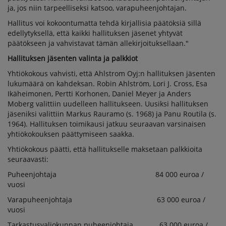
ja, jos niin tarpeelliseksi katsoo, varapuheenjohtajan.
Hallitus voi kokoontumatta tehdä kirjallisia päätöksiä sillä
edellytyksellä, että kaikki hallituksen jäsenet yhtyvät
päätökseen ja vahvistavat tämän allekirjoituksellaan."
Hallituksen jäsenten valinta ja palkkiot
Yhtiökokous vahvisti, että Ahlstrom Oyj:n hallituksen jäsenten
lukumäärä on kahdeksan. Robin Ahlström, Lori J. Cross, Esa
Ikäheimonen, Pertti Korhonen, Daniel Meyer ja Anders
Moberg valittiin uudelleen hallitukseen. Uusiksi hallituksen
jäseniksi valittiin Markus Rauramo (s. 1968) ja Panu Routila (s.
1964). Hallituksen toimikausi jatkuu seuraavan varsinaisen
yhtiökokouksen päättymiseen saakka.
Yhtiökokous päätti, että hallitukselle maksetaan palkkioita
seuraavasti:
Puheenjohtaja 84 000 euroa /
vuosi
Varapuheenjohtaja 63 000 euroa /
vuosi
Tarkastusvaliokunnan puheenjohtaja 63 000 euroa /