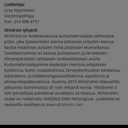
Lisätietoja:
Liisa Nyyssönen
Viestintäjohtaja
Puh. 010 888 4757
Ahlstrom lyhyesti
Ahlstrom on korkealaatuisia kuitumateriaaleja valmistava
yritys, joka työskentelee alansa johtavien yritysten kanssa
kautta maailman auttaen heitä pitämään etumatkansa.
Tavoitteenamme on kasvaa puhtaaseen ja terveeseen
elinympäristöön tähtäävän tuotevalikoiman avulla.
Kuitumateriaalejamme käytetään monissa arkipäivän
tuotteissa, kuten suodattimissa, terveydenhuollon kankaissa,
laboratorio- ja bioteknologiasovelluksissa, tapeteissa ja
elintarvikepakkauksissa. Vuonna 2013 Ahlstromin liikevaihto
jatkuvista toiminnoista oli noin miljardi euroa. Yhtiömme 3
500 työntekijää palvelevat asiakkaita 24 maassa. Ahlstromin
osake on noteerattu NASDAQ OMX Helsingissä. Lisätietoa on
saatavilla osoitteessa
www.ahlstrom.com
.