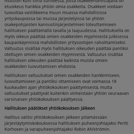
muutoin kuin siinä suhteessa, jossa osakkeenomistajalla on
etuoikeus hankkia yhtiön omia osakkeita. Osakkeet voidaan
luovuttaa vastikkeena muun muassa mahdollisissa
yrityskaupoissa tai muissa järjestelyissä tai yhtiön
osakepohjaisten kannustinjärjestelmien toteuttamiseen
hallituksen päättämällä tavalla ja laajuudessa. Hallituksella on
myös oikeus päättää omien osakkeiden myymisestä julkisessa
kaupankäynnissä mahdollisten yritysostojen rahoittamiseksi.
Valtuutus sisältää myös hallituksen oikeuden päättää pantiksi
otettujen omien osakkeiden myymisestä. Valtuutus sisältää
hallituksen oikeuden päättää kaikista muista omien
osakkeiden luovuttamisen ehdoista.
Hallituksen valtuutukset omien osakkeiden hankkimiseen,
luovuttamiseen ja pantiksi ottamiseen ovat voimassa 18
kuukauden ajan yhtiökokouksen päättymisestä, mutta
valtuutukset päättyvät kuitenkin viimeistään yhtiön seuraavan
varsinaisen yhtiökokouksen päättyessä.
Hallituksen päätökset yhtiökokouksen jälkeen
Hallitus valitsi yhtiökokouksen jälkeen pitämässään
järjestäytymiskokouksessa hallituksen puheenjohtajaksi Pertti
Korhosen ja varapuheenjohtajaksi Robin Ahlströmin.