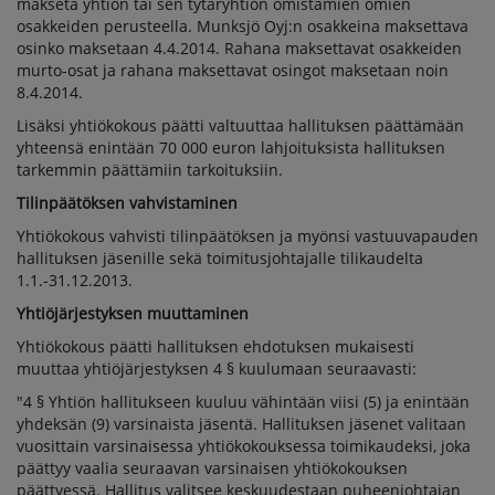
makseta yhtiön tai sen tytäryhtiön omistamien omien
osakkeiden perusteella. Munksjö Oyj:n osakkeina maksettava
osinko maksetaan 4.4.2014. Rahana maksettavat osakkeiden
murto-osat ja rahana maksettavat osingot maksetaan noin
8.4.2014.
Lisäksi yhtiökokous päätti valtuuttaa hallituksen päättämään
yhteensä enintään 70 000 euron lahjoituksista hallituksen
tarkemmin päättämiin tarkoituksiin.
Tilinpäätöksen vahvistaminen
Yhtiökokous vahvisti tilinpäätöksen ja myönsi vastuuvapauden
hallituksen jäsenille sekä toimitusjohtajalle tilikaudelta
1.1.-31.12.2013.
Yhtiöjärjestyksen muuttaminen
Yhtiökokous päätti hallituksen ehdotuksen mukaisesti
muuttaa yhtiöjärjestyksen 4 § kuulumaan seuraavasti:
"4 § Yhtiön hallitukseen kuuluu vähintään viisi (5) ja enintään
yhdeksän (9) varsinaista jäsentä. Hallituksen jäsenet valitaan
vuosittain varsinaisessa yhtiökokouksessa toimikaudeksi, joka
päättyy vaalia seuraavan varsinaisen yhtiökokouksen
päättyessä. Hallitus valitsee keskuudestaan puheenjohtajan