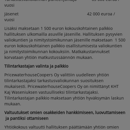
vuosi
Jäsenet 42 000 euroa /
vuosi
Lisäksi maksetaan 1 500 euron kokouskohtainen palkkio
hallituksen ulkomailla asuville jäsenille. Hallituksen pysyvien
valiokuntien ja nimitystoimikunnan jäsenille maksetaan 1 500
euron kokouskohtainen palkkio osallistumisesta valiokuntien
ja nimitystoimikunnan kokouksiin. Matkakustannukset
korvataan yhtiön matkustussäännön mukaan.
Tilintarkastajan valinta ja palkkio
PricewaterhouseCoopers Oy valittiin uudelleen yhtiön
tilintarkastajaksi tarkastusvaliokunnan suosituksen
mukaisesti. PricewaterhouseCoopers Oy on nimittänyt KHT
Kaj Waseniuksen vastuulliseksi tilintarkastajaksi.
Tilintarkastajan palkkio maksetaan yhtiön hyväksymän laskun
mukaan.
Valtuutukset omien osakkeiden hankkimiseen, luovuttamiseen
ja pantiksi ottamiseen
Yhtiökokous valtuutti hallituksen päättämään yhtiön omien