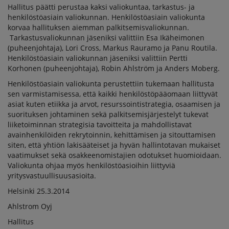
Hallitus päätti perustaa kaksi valiokuntaa, tarkastus- ja
henkilöstöasiain valiokunnan. Henkilöstöasiain valiokunta
korvaa hallituksen aiemman palkitsemisvaliokunnan.
Tarkastusvaliokunnan jäseniksi valittiin Esa Ikäheimonen
(puheenjohtaja), Lori Cross, Markus Rauramo ja Panu Routila.
Henkilöstöasiain valiokunnan jäseniksi valittiin Pertti
Korhonen (puheenjohtaja), Robin Ahlström ja Anders Moberg.
Henkilöstöasiain valiokunta perustettiin tukemaan hallitusta
sen varmistamisessa, että kaikki henkilöstöpääomaan liittyvät
asiat kuten etiikka ja arvot, resurssointistrategia, osaamisen ja
suorituksen johtaminen sekä palkitsemisjärjestelyt tukevat
liiketoiminnan strategisia tavoitteita ja mahdollistavat
avainhenkilöiden rekrytoinnin, kehittämisen ja sitouttamisen
siten, että yhtiön lakisääteiset ja hyvän hallintotavan mukaiset
vaatimukset sekä osakkeenomistajien odotukset huomioidaan.
Valiokunta ohjaa myös henkilöstöasioihin liittyviä
yritysvastuullisuusasioita.
Helsinki 25.3.2014
Ahlstrom Oyj
Hallitus