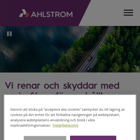
Pause
Vi renar och skyddar med
varje fiber, för en hållbar
värld
Genom att klicka på "acceptera alla cookies" samtycker du till lagring av
cookies på din enhet för att förbättra navigeringen på webbplatsen,
Vi vill vara en tankeledare när det gäller att
analysera webbplatsens användning och bistå i våra
marknadsföringsinsatser.
Integritetspolicy
främja hållbara fiberbaserade material, för
att bidra till en förändring mot en hållbar,