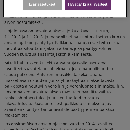
Evästeasetukset
Hyväksy kaikki evästeet
sitouttamisohjelmaa. Ohjelman kohderyhmään kuuluu noin
50 henkilöä ja sen tarkoituksena on yhdistää
osakkeenomistajien ja avainhenkilöiden tavoitteet yhtiön
arvon nostamiseksi.
Ohjelmassa on ansaintajaksoja, jotka alkavat 1.1.2014,
1.1.2015 ja 1.1.2016, ja mahdolliset palkkiot maksetaan kunkin
ansaintajakson päätyttyä. Palkkiona saatuja osakkeita ei saa
luovuttaa sitouttamisjakson aikana, joka päättyy kolmen
vuoden kuluttua ansaintajakson alkamisesta.
Mikäli hallituksen kullekin ansaintajaksolle asettamat
tavoitteet saavutetaan, ohjelma tarjoaa mahdollisuuden
saada palkkiona Ahlstromin osakkeita sekä rahana
maksettavan osuuden, jonka yhtiö käyttää maksettavasta
palkkiosta aiheutuviin veroihin ja veronluonteisiin maksuihin.
Ensimmäisen ansaintajakson tavoitteet ovat liikevaihto,
osakekohtainen tulos ja uusien tuotteiden osuus
liikevaihdosta. Pääsääntöisesti palkkiota ei makseta jos
avainhenkilön työ- tai toimisuhde päättyy ennen palkkion
maksamista.
Jos ensimmäisen ansaintajakson, vuoden 2014, tavoitteet
saavutetaan täysimääräisesti, ansaintajakson perusteella