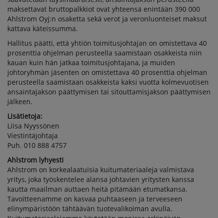
maksettavat bruttopalkkiot ovat yhteensä enintään 390 000
Ahlstrom Oyj:n osaketta sekä verot ja veronluonteiset maksut
kattava käteissumma.
Hallitus päätti, että yhtiön toimitusjohtajan on omistettava 40
prosenttia ohjelman perusteella saamistaan osakkeista niin
kauan kuin hän jatkaa toimitusjohtajana, ja muiden
johtoryhmän jäsenten on omistettava 40 prosenttia ohjelman
perusteella saamistaan osakkeista kaksi vuotta kolmevuotisen
ansaintajakson päättymisen tai sitouttamisjakson päättymisen
jälkeen.
Lisätietoja:
Liisa Nyyssönen
Viestintäjohtaja
Puh. 010 888 4757
Ahlstrom lyhyesti
Ahlstrom on korkealaatuisia kuitumateriaaleja valmistava
yritys, joka työskentelee alansa johtavien yritysten kanssa
kautta maailman auttaen heitä pitämään etumatkansa.
Tavoitteenamme on kasvaa puhtaaseen ja terveeseen
elinympäristöön tähtäävän tuotevalikoiman avulla.