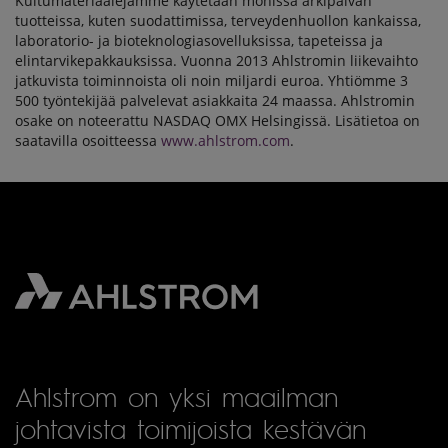
Kuitumateriaalejamme käytetään monissa arkipäivän
tuotteissa, kuten suodattimissa, terveydenhuollon kankaissa,
laboratorio- ja bioteknologiasovelluksissa, tapeteissa ja
elintarvikepakkauksissa. Vuonna 2013 Ahlstromin liikevaihto
jatkuvista toiminnoista oli noin miljardi euroa. Yhtiömme 3
500 työntekijää palvelevat asiakkaita 24 maassa. Ahlstromin
osake on noteerattu NASDAQ OMX Helsingissä. Lisätietoa on
saatavilla osoitteessa
www.ahlstrom.com
.
Ahlstrom on yksi maailman
johtavista toimijoista kestävän