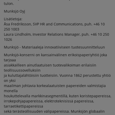
tulon.
Munksjö Oyj
Lisätietoja:
Åsa Fredriksson, SVP HR and Communications, puh. +46 10
250 1003
Laura Lindholm, Investor Relations Manager, puh. +46 10 250
1026
Munksjö - Materiaaleja innovatiiviseen tuotesuunnitteluun
Munksjö-konserni on kansainvälinen erikoispaperiyhtiö joka
tarjoaa
asiakkailleen ainutlaatuisen tuotevalikoiman erilaisiin
teollisuussovelluksiin
ja kuluttajalähtöisiin tuotteisiin. Vuonna 1862 perustettu yhtiö
on yksi
maailman johtavia korkealaatuisten papereiden valmistajia
monella
houkuttelevalla markkinasegmentillä, kuten koristepapereissa,
irrokepohjapapereissa, elektroteknisissä papereissa,
tarraetikettipapereissa
sekä terästeollisuuden välipapereissa. Munksjön globaalin