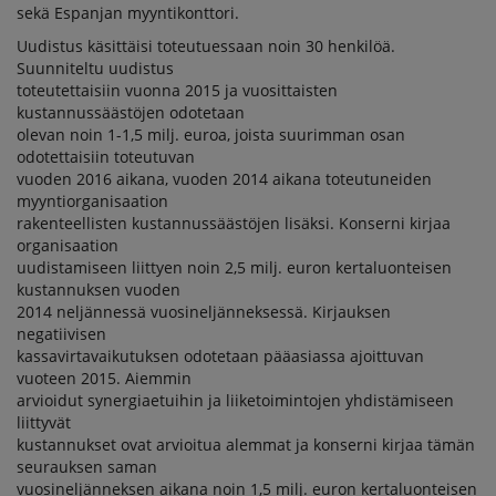
sekä Espanjan myyntikonttori.
Uudistus käsittäisi toteutuessaan noin 30 henkilöä.
Suunniteltu uudistus
toteutettaisiin vuonna 2015 ja vuosittaisten
kustannussäästöjen odotetaan
olevan noin 1-1,5 milj. euroa, joista suurimman osan
odotettaisiin toteutuvan
vuoden 2016 aikana, vuoden 2014 aikana toteutuneiden
myyntiorganisaation
rakenteellisten kustannussäästöjen lisäksi. Konserni kirjaa
organisaation
uudistamiseen liittyen noin 2,5 milj. euron kertaluonteisen
kustannuksen vuoden
2014 neljännessä vuosineljänneksessä. Kirjauksen
negatiivisen
kassavirtavaikutuksen odotetaan pääasiassa ajoittuvan
vuoteen 2015. Aiemmin
arvioidut synergiaetuihin ja liiketoimintojen yhdistämiseen
liittyvät
kustannukset ovat arvioitua alemmat ja konserni kirjaa tämän
seurauksen saman
vuosineljänneksen aikana noin 1,5 milj. euron kertaluonteisen