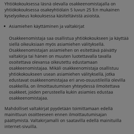
Yhtiökokouksessa läsnä olevalla osakkeenomistajalla on
yhtiökokouksessa osakeyhtiölain 5 luvun 25 §:n mukainen
kyselyoikeus kokouksessa käsiteltävistä asioista.
Asiamiehen käyttäminen ja valtakirjat
Osakkeenomistaja saa osallistua yhtiökokoukseen ja käyttää
siellä oikeuksiaan myös asiamiehen välityksellä.
Osakkeenomistajan asiamiehen on esitettävä päivätty
valtakirja tai hänen on muuten luotettavalla tavalla
osoitettava olevansa oikeutettu edustamaan
osakkeenomistajaa. Mikäli osakkeenomistaja osallistuu
yhtiökokoukseen usean asiamiehen välityksellä, jotka
edustavat osakkeenomistajaa eri arvo-osuustileillä olevilla
osakkeilla, on ilmoittautumisen yhteydessä ilmoitettava
osakkeet, joiden perusteella kukin asiamies edustaa
osakkeenomistajaa.
Mahdolliset valtakirjat pyydetään toimittamaan edellä
mainittuun osoitteeseen ennen ilmoittautumisajan
päättymistä. Valtakirjamalli on saatavilla edellä mainituilla
internet-sivuilla.