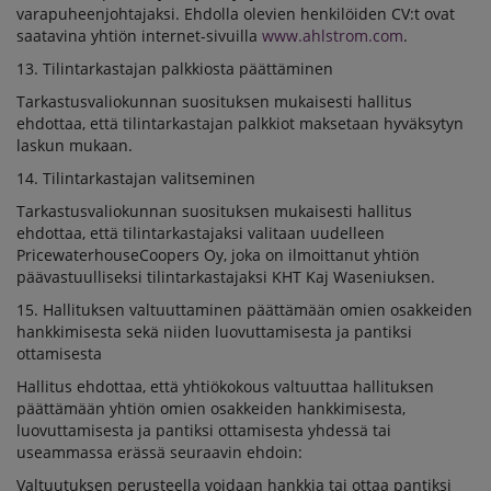
varapuheenjohtajaksi. Ehdolla olevien henkilöiden CV:t ovat
saatavina yhtiön internet-sivuilla
www.ahlstrom.com
.
13. Tilintarkastajan palkkiosta päättäminen
Tarkastusvaliokunnan suosituksen mukaisesti hallitus
ehdottaa, että tilintarkastajan palkkiot maksetaan hyväksytyn
laskun mukaan.
14. Tilintarkastajan valitseminen
Tarkastusvaliokunnan suosituksen mukaisesti hallitus
ehdottaa, että tilintarkastajaksi valitaan uudelleen
PricewaterhouseCoopers Oy, joka on ilmoittanut yhtiön
päävastuulliseksi tilintarkastajaksi KHT Kaj Waseniuksen.
15. Hallituksen valtuuttaminen päättämään omien osakkeiden
hankkimisesta sekä niiden luovuttamisesta ja pantiksi
ottamisesta
Hallitus ehdottaa, että yhtiökokous valtuuttaa hallituksen
päättämään yhtiön omien osakkeiden hankkimisesta,
luovuttamisesta ja pantiksi ottamisesta yhdessä tai
useammassa erässä seuraavin ehdoin:
Valtuutuksen perusteella voidaan hankkia tai ottaa pantiksi