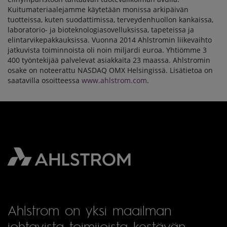
Kuitumateriaalejamme käytetään monissa arkipäivän
tuotteissa, kuten suodattimissa, terveydenhuollon kankaissa,
laboratorio- ja bioteknologiasovelluksissa, tapeteissa ja
elintarvikepakkauksissa. Vuonna 2014 Ahlstromin liikevaihto
jatkuvista toiminnoista oli noin miljardi euroa. Yhtiömme 3
400 työntekijää palvelevat asiakkaita 23 maassa. Ahlstromin
osake on noteerattu NASDAQ OMX Helsingissä. Lisätietoa on
saatavilla osoitteessa
www.ahlstrom.com
.
Ahlstrom on yksi maailman
johtavista toimijoista kestävän