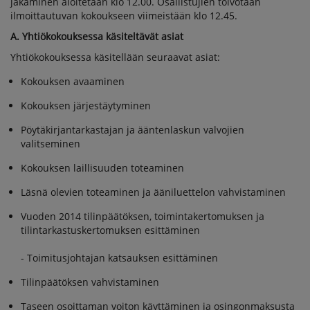
jakaminen aloitetaan klo 12.00. Osallistujien toivotaan
ilmoittautuvan kokoukseen viimeistään klo 12.45.
A. Yhtiökokouksessa käsiteltävät asiat
Yhtiökokouksessa käsitellään seuraavat asiat:
Kokouksen avaaminen
Kokouksen järjestäytyminen
Pöytäkirjantarkastajan ja ääntenlaskun valvojien
valitseminen
Kokouksen laillisuuden toteaminen
Läsnä olevien toteaminen ja ääniluettelon vahvistaminen
Vuoden 2014 tilinpäätöksen, toimintakertomuksen ja
tilintarkastuskertomuksen esittäminen
- Toimitusjohtajan katsauksen esittäminen
Tilinpäätöksen vahvistaminen
Taseen osoittaman voiton käyttäminen ja osingonmaksusta