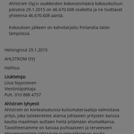
Ahlstrom Oyj:n osakkeiden kokonaismäärä kokouskutsun
päivänä 29.1.2015 on 46.670.608 osaketta ja ne tuottavat
yhteensä 46.670.608 ääntä.
Kokouksen jälkeen on kahvitarjoilu Finlandia-talon
lämpiössä.
Helsingissä 29.1.2015
AHLSTROM OYJ
Hallitus
Lisätietoja:
Liisa Nyyssönen
Viestintäjohtaja
Puh. 010 888 4757
Ahlstrom lyhyesti
Ahlstrom on korkealaatuisia kuitumateriaaleja valmistava
yritys, joka työskentelee alansa johtavien yritysten kanssa
kautta maailman auttaen heitä pitämään etumatkansa.
Tavoitteenamme on kasvaa puhtaaseen ja terveeseen
elinympäristöön tähtäävän tuotevalikoiman avulla.