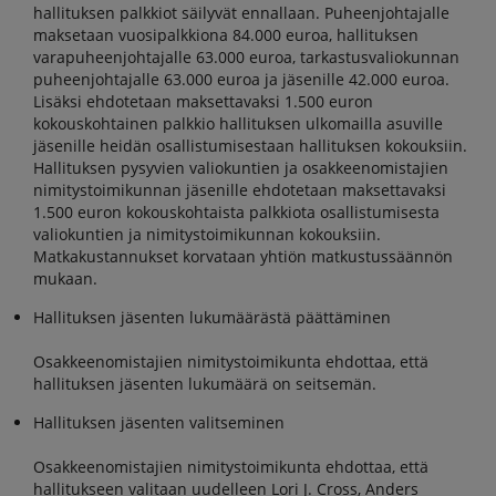
hallituksen palkkiot säilyvät ennallaan. Puheenjohtajalle
maksetaan vuosipalkkiona 84.000 euroa, hallituksen
varapuheenjohtajalle 63.000 euroa, tarkastusvaliokunnan
puheenjohtajalle 63.000 euroa ja jäsenille 42.000 euroa.
Lisäksi ehdotetaan maksettavaksi 1.500 euron
kokouskohtainen palkkio hallituksen ulkomailla asuville
jäsenille heidän osallistumisestaan hallituksen kokouksiin.
Hallituksen pysyvien valiokuntien ja osakkeenomistajien
nimitystoimikunnan jäsenille ehdotetaan maksettavaksi
1.500 euron kokouskohtaista palkkiota osallistumisesta
valiokuntien ja nimitystoimikunnan kokouksiin.
Matkakustannukset korvataan yhtiön matkustussäännön
mukaan.
Hallituksen jäsenten lukumäärästä päättäminen
Osakkeenomistajien nimitystoimikunta ehdottaa, että
hallituksen jäsenten lukumäärä on seitsemän.
Hallituksen jäsenten valitseminen
Osakkeenomistajien nimitystoimikunta ehdottaa, että
hallitukseen valitaan uudelleen Lori J. Cross, Anders