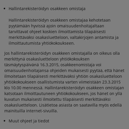
Hallintarekisteröidyn osakkeen omistaja
Hallintarekisteröidyn osakkeen omistajaa kehotetaan
pyytämään hyvissä ajoin omaisuudenhoitajaltaan
tarvittavat ohjeet koskien ilmoittamista tilapäisesti
merkittäväksi osakasluetteloon, valtakirjojen antamista ja
ilmoittautumista yhtiökokoukseen.
Jos hallintarekisteröidyn osakkeen omistajalla on oikeus olla
merkittynä osakasluetteloon yhtiökokouksen
täsmäytyspäivänä 16.3.2015, osakkeenomistaja voi
omaisuudenhoitajansa ohjeiden mukaisesti pyytää, että hänet
ilmoitetaan tilapäisesti merkittäväksi yhtiön osakasluetteloon
yhtiökokoukseen osallistumista varten viimeistään 23.3.2015
klo 10.00 mennessä. Hallintarekisteröidyn osakkeen omistajan
katsotaan ilmoittautuneen yhtiökokoukseen, jos hänet on yllä
kuvatun mukaisesti ilmoitettu tilapäisesti merkittäväksi
osakasluetteloon. Lisätietoa asiasta on saatavilla myös edellä
mainituilla internet-sivuilla.
Muut ohjeet ja tiedot