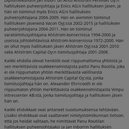
Diplomiekonomi Jan Inborr on Antti Ahlström Perilliset Oy:n
hallituksen puheenjohtaja ja Enics AG:n hallituksen jäsen, ja
hän on toiminut myös Enics AG:n hallituksen
puheenjohtajana 2004-2009. Hän on aiemmin toiminut
hallituksen jäsenenä Vacon Oyj:ssä 2002-2015 ja hallituksen
puheenjohtajana 2004-2011. Hän on toiminut
varatoimitusjohtajana Ahlstrom-konsernissa 1994-2000 ja
useissa johtotehtävissä Ahlstrom-konsernissa 1972-2000. Hän
on ollut myös hallituksen jäsen Ahlstrom Oyj:ssä 2001-2010
sekä Ahlström Capital Oy:n toimitusjohtaja 2001-2008.
Kaikki ehdolla olevat henkilöt ovat riippumattomia yhtiöstä ja
sen merkittävistä osakkeenomistajista paitsi Panu Routila, joka
ei ole riippumaton yhtiön merkittävästä välillisestä
osakkeenomistajasta Ahlström Capital Oy:stä, jonka
toimitusjohtaja hän on. Alexander Ehrnrooth ei ole
riippumaton yhtiön merkittävästä osakkeenomistajasta Vimpu
Intressenter AB:stä, jonka toimitusjohtaja ja hallituksen jäsen
hän on.
Kaikki ehdokkaat ovat antaneet suostumuksensa tehtävään.
Lisäksi ehdokkaat ovat saattaneet nimitystoimikunnan tietoon,
että jos heidät valitaan, he nimittävät Panu Routilan
hallituksen puheenjohtajaksi ja Jan Inborrin hallituksen