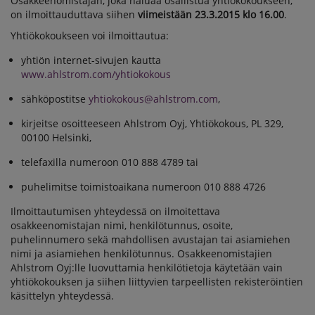
Osakkeenomistajan, joka haluaa osallistua yhtiökokoukseen,
on ilmoittauduttava siihen
viimeistään 23.3.2015 klo 16.00
.
Yhtiökokoukseen voi ilmoittautua:
yhtiön internet-sivujen kautta
www.ahlstrom.com/yhtiokokous
sähköpostitse
yhtiokokous@ahlstrom.com
,
kirjeitse osoitteeseen Ahlstrom Oyj, Yhtiökokous, PL 329,
00100 Helsinki,
telefaxilla numeroon 010 888 4789 tai
puhelimitse toimistoaikana numeroon 010 888 4726
Ilmoittautumisen yhteydessä on ilmoitettava
osakkeenomistajan nimi, henkilötunnus, osoite,
puhelinnumero sekä mahdollisen avustajan tai asiamiehen
nimi ja asiamiehen henkilötunnus. Osakkeenomistajien
Ahlstrom Oyj:lle luovuttamia henkilötietoja käytetään vain
yhtiökokouksen ja siihen liittyvien tarpeellisten rekisteröintien
käsittelyn yhteydessä.