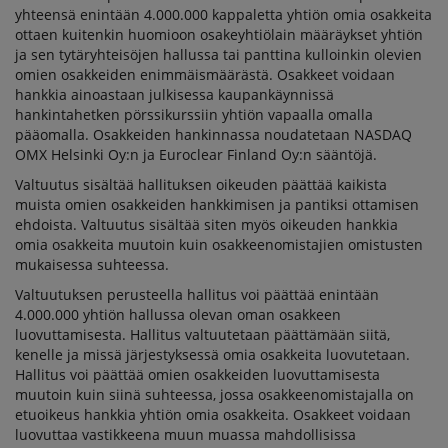
yhteensä enintään 4.000.000 kappaletta yhtiön omia osakkeita
ottaen kuitenkin huomioon osakeyhtiölain määräykset yhtiön
ja sen tytäryhteisöjen hallussa tai panttina kulloinkin olevien
omien osakkeiden enimmäismäärästä. Osakkeet voidaan
hankkia ainoastaan julkisessa kaupankäynnissä
hankintahetken pörssikurssiin yhtiön vapaalla omalla
pääomalla. Osakkeiden hankinnassa noudatetaan NASDAQ
OMX Helsinki Oy:n ja Euroclear Finland Oy:n sääntöjä.
Valtuutus sisältää hallituksen oikeuden päättää kaikista
muista omien osakkeiden hankkimisen ja pantiksi ottamisen
ehdoista. Valtuutus sisältää siten myös oikeuden hankkia
omia osakkeita muutoin kuin osakkeenomistajien omistusten
mukaisessa suhteessa.
Valtuutuksen perusteella hallitus voi päättää enintään
4.000.000 yhtiön hallussa olevan oman osakkeen
luovuttamisesta. Hallitus valtuutetaan päättämään siitä,
kenelle ja missä järjestyksessä omia osakkeita luovutetaan.
Hallitus voi päättää omien osakkeiden luovuttamisesta
muutoin kuin siinä suhteessa, jossa osakkeenomistajalla on
etuoikeus hankkia yhtiön omia osakkeita. Osakkeet voidaan
luovuttaa vastikkeena muun muassa mahdollisissa