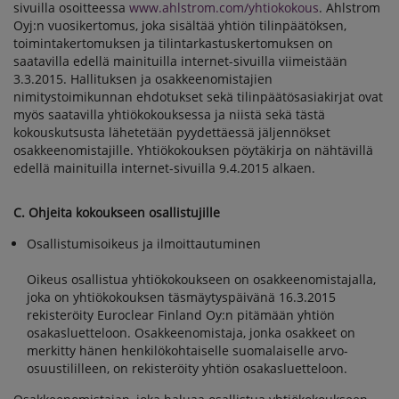
sivuilla osoitteessa
www.ahlstrom.com/yhtiokokous
. Ahlstrom
Oyj:n vuosikertomus, joka sisältää yhtiön tilinpäätöksen,
toimintakertomuksen ja tilintarkastuskertomuksen on
saatavilla edellä mainituilla internet-sivuilla viimeistään
3.3.2015. Hallituksen ja osakkeenomistajien
nimitystoimikunnan ehdotukset sekä tilinpäätösasiakirjat ovat
myös saatavilla yhtiökokouksessa ja niistä sekä tästä
kokouskutsusta lähetetään pyydettäessä jäljennökset
osakkeenomistajille. Yhtiökokouksen pöytäkirja on nähtävillä
edellä mainituilla internet-sivuilla 9.4.2015 alkaen.
C. Ohjeita kokoukseen osallistujille
Osallistumisoikeus ja ilmoittautuminen
Oikeus osallistua yhtiökokoukseen on osakkeenomistajalla,
joka on yhtiökokouksen täsmäytyspäivänä 16.3.2015
rekisteröity Euroclear Finland Oy:n pitämään yhtiön
osakasluetteloon. Osakkeenomistaja, jonka osakkeet on
merkitty hänen henkilökohtaiselle suomalaiselle arvo-
osuustililleen, on rekisteröity yhtiön osakasluetteloon.