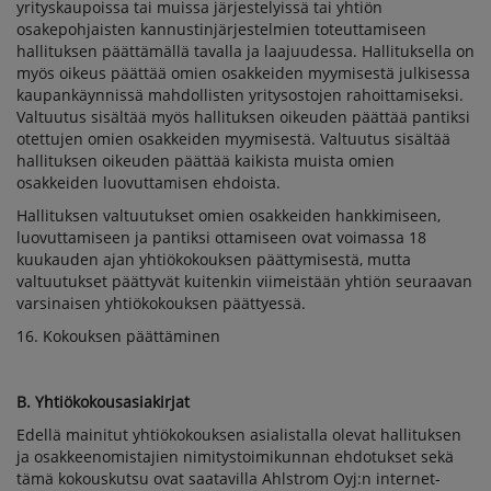
yrityskaupoissa tai muissa järjestelyissä tai yhtiön
osakepohjaisten kannustinjärjestelmien toteuttamiseen
hallituksen päättämällä tavalla ja laajuudessa. Hallituksella on
myös oikeus päättää omien osakkeiden myymisestä julkisessa
kaupankäynnissä mahdollisten yritysostojen rahoittamiseksi.
Valtuutus sisältää myös hallituksen oikeuden päättää pantiksi
otettujen omien osakkeiden myymisestä. Valtuutus sisältää
hallituksen oikeuden päättää kaikista muista omien
osakkeiden luovuttamisen ehdoista.
Hallituksen valtuutukset omien osakkeiden hankkimiseen,
luovuttamiseen ja pantiksi ottamiseen ovat voimassa 18
kuukauden ajan yhtiökokouksen päättymisestä, mutta
valtuutukset päättyvät kuitenkin viimeistään yhtiön seuraavan
varsinaisen yhtiökokouksen päättyessä.
16. Kokouksen päättäminen
B. Yhtiökokousasiakirjat
Edellä mainitut yhtiökokouksen asialistalla olevat hallituksen
ja osakkeenomistajien nimitystoimikunnan ehdotukset sekä
tämä kokouskutsu ovat saatavilla Ahlstrom Oyj:n internet-