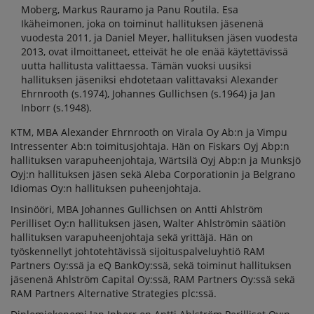
Moberg, Markus Rauramo ja Panu Routila. Esa
Ikäheimonen, joka on toiminut hallituksen jäsenenä
vuodesta 2011, ja Daniel Meyer, hallituksen jäsen vuodesta
2013, ovat ilmoittaneet, etteivät he ole enää käytettävissä
uutta hallitusta valittaessa. Tämän vuoksi uusiksi
hallituksen jäseniksi ehdotetaan valittavaksi Alexander
Ehrnrooth (s.1974), Johannes Gullichsen (s.1964) ja Jan
Inborr (s.1948).
KTM, MBA Alexander Ehrnrooth on Virala Oy Ab:n ja Vimpu
Intressenter Ab:n toimitusjohtaja. Hän on Fiskars Oyj Abp:n
hallituksen varapuheenjohtaja, Wärtsilä Oyj Abp:n ja Munksjö
Oyj:n hallituksen jäsen sekä Aleba Corporationin ja Belgrano
Idiomas Oy:n hallituksen puheenjohtaja.
Insinööri, MBA Johannes Gullichsen on Antti Ahlström
Perilliset Oy:n hallituksen jäsen, Walter Ahlströmin säätiön
hallituksen varapuheenjohtaja sekä yrittäjä. Hän on
työskennellyt johtotehtävissä sijoituspalveluyhtiö RAM
Partners Oy:ssä ja eQ BankOy:ssä, sekä toiminut hallituksen
jäsenenä Ahlström Capital Oy:ssä, RAM Partners Oy:ssä sekä
RAM Partners Alternative Strategies plc:ssä.