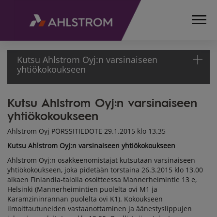
Kutsu Ahlstrom Oyj:n varsinaiseen
yhtiökokoukseen
Kutsu Ahlstrom Oyj:n varsinaiseen
ETUSIVU
yhtiökokoukseen
MEDIA
TIEDOTTEET
Ahlstrom Oyj PÖRSSITIEDOTE 29.1.2015 klo 13.35
PÖRSSITIEDOTTEET
Kutsu Ahlstrom Oyj:n varsinaiseen yhtiökokoukseen
2015
KUTSU AHLSTROM
Ahlstrom Oyj:n osakkeenomistajat kutsutaan varsinaiseen
yhtiökokoukseen, joka pidetään torstaina 26.3.2015 klo 13.00
OYJ:N
alkaen Finlandia-talolla osoitteessa Mannerheimintie 13 e,
VARSINAISEEN
Helsinki (Mannerheimintien puolelta ovi M1 ja
YHTIÖKOKOUKSEEN
Karamzininrannan puolelta ovi K1). Kokoukseen
ilmoittautuneiden vastaanottaminen ja äänestyslippujen