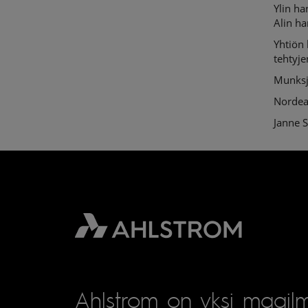
Ylin h
Alin h
Yhtiön
tehtyj
Munksj
Nordea
Janne 
Ahlstrom on yksi maailm