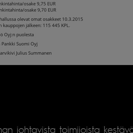
ankintahinta/osake 9,75 EUR
ankintahinta/osake 9,70 EUR
 hallussa olevat omat osakkeet 10.3.2015
en kauppojen jälkeen: 115 445 KPL.
ö Oyj:n puolesta
 Pankki Suomi Oyj
Sarvikivi Julius Summanen
an johtavista toimijoista kestäv