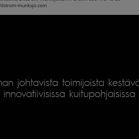
hlstrom-munksjo.com
an johtavista toimijoista kestäv
innovatiivisissa kuitupohjaisissa