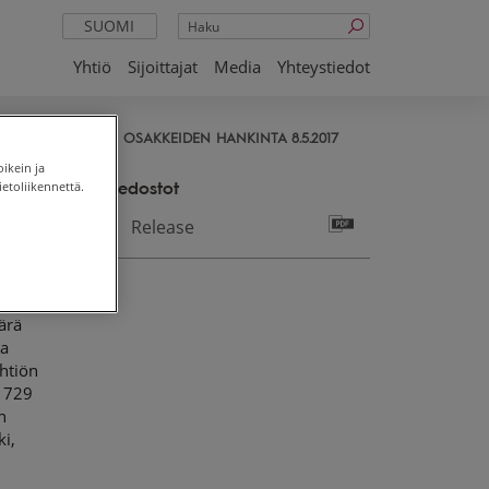
Haku
SUOMI
Yhtiö
Sijoittajat
Media
Yhteystiedot
JÖ OYJ: OMIEN OSAKKEIDEN HANKINTA 8.5.2017
oikein ja
Tiedostot
etoliikennettä.
Release
NKSJÖ
ärä
ta
Yhtiön
9 729
n
i,