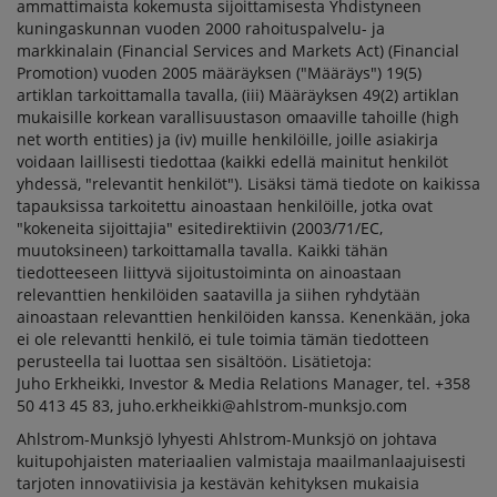
ammattimaista kokemusta sijoittamisesta Yhdistyneen
kuningaskunnan vuoden 2000 rahoituspalvelu- ja
markkinalain (Financial Services and Markets Act) (Financial
Promotion) vuoden 2005 määräyksen ("Määräys") 19(5)
artiklan tarkoittamalla tavalla, (iii) Määräyksen 49(2) artiklan
mukaisille korkean varallisuustason omaaville tahoille (high
net worth entities) ja (iv) muille henkilöille, joille asiakirja
voidaan laillisesti tiedottaa (kaikki edellä mainitut henkilöt
yhdessä, "relevantit henkilöt"). Lisäksi tämä tiedote on kaikissa
tapauksissa tarkoitettu ainoastaan henkilöille, jotka ovat
"kokeneita sijoittajia" esitedirektiivin (2003/71/EC,
muutoksineen) tarkoittamalla tavalla. Kaikki tähän
tiedotteeseen liittyvä sijoitustoiminta on ainoastaan
relevanttien henkilöiden saatavilla ja siihen ryhdytään
ainoastaan relevanttien henkilöiden kanssa. Kenenkään, joka
ei ole relevantti henkilö, ei tule toimia tämän tiedotteen
perusteella tai luottaa sen sisältöön. Lisätietoja:
Juho Erkheikki, Investor & Media Relations Manager, tel. +358
50 413 45 83, juho.erkheikki@ahlstrom-munksjo.com
Ahlstrom-Munksjö lyhyesti Ahlstrom-Munksjö on johtava
kuitupohjaisten materiaalien valmistaja maailmanlaajuisesti
tarjoten innovatiivisia ja kestävän kehityksen mukaisia