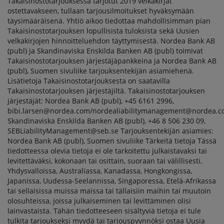
Takaisinostotarjouksessa tarjotut 2019 velkakirjat
ostettavakseen, tullaan tarjousilmoitukset hyväksymään
täysimääräisenä. Yhtiö aikoo tiedottaa mahdollisimman pian
Takaisinostotarjouksen lopullisista tuloksista sekä Uusien
velkakirjojen hinnoitteluehdon täyttymisestä. Nordea Bank AB
(publ) ja Skandinaviska Enskilda Banken AB (publ) toimivat
Takaisinostotarjouksen järjestäjäpankkeina ja Nordea Bank AB
(publ), Suomen sivuliike tarjouksentekijän asiamiehenä.
Lisätietoja Takaisinostotarjouksesta on saatavilla
Takaisinostotarjouksen järjestäjiltä. Takaisinostotarjouksen
järjestäjät: Nordea Bank AB (publ), +45 6161 2996,
bibi.larsen@nordea.com/nordealiabilitymanagement@nordea.
Skandinaviska Enskilda Banken AB (publ), +46 8 506 230 09,
SEBLiabilityManagement@seb.se Tarjouksentekijän asiamies:
Nordea Bank AB (publ), Suomen sivuliike Tärkeitä tietoja Tässä
tiedotteessa olevia tietoja ei ole tarkoitettu julkaistavaksi tai
levitettäväksi, kokonaan tai osittain, suoraan tai välillisesti,
Yhdysvalloissa, Australiassa, Kanadassa, Hongkongissa,
Japanissa, Uudessa-Seelannissa, Singaporessa, Etelä-Afrikassa
tai sellaisissa muissa maissa tai tällaisiin maihin tai muutoin
olosuhteissa, joissa julkaiseminen tai levittäminen olisi
lainvastaista. Tähän tiedotteeseen sisältyviä tietoja ei tule
tulkita tarjoukseksi myydä tai tarjouspyynnöksi ostaa Uusia