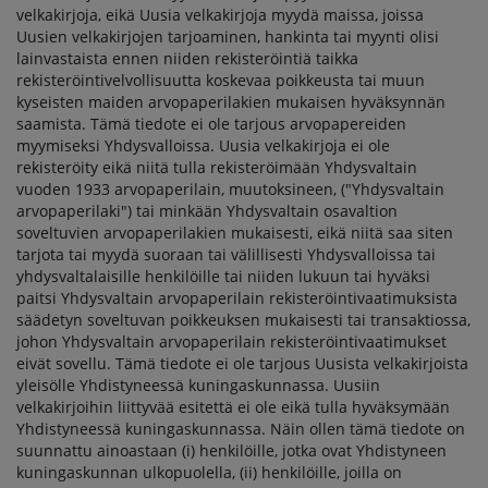
velkakirjoja, eikä Uusia velkakirjoja myydä maissa, joissa
Uusien velkakirjojen tarjoaminen, hankinta tai myynti olisi
lainvastaista ennen niiden rekisteröintiä taikka
rekisteröintivelvollisuutta koskevaa poikkeusta tai muun
kyseisten maiden arvopaperilakien mukaisen hyväksynnän
saamista. Tämä tiedote ei ole tarjous arvopapereiden
myymiseksi Yhdysvalloissa. Uusia velkakirjoja ei ole
rekisteröity eikä niitä tulla rekisteröimään Yhdysvaltain
vuoden 1933 arvopaperilain, muutoksineen, ("Yhdysvaltain
arvopaperilaki") tai minkään Yhdysvaltain osavaltion
soveltuvien arvopaperilakien mukaisesti, eikä niitä saa siten
tarjota tai myydä suoraan tai välillisesti Yhdysvalloissa tai
yhdysvaltalaisille henkilöille tai niiden lukuun tai hyväksi
paitsi Yhdysvaltain arvopaperilain rekisteröintivaatimuksista
säädetyn soveltuvan poikkeuksen mukaisesti tai transaktiossa,
johon Yhdysvaltain arvopaperilain rekisteröintivaatimukset
eivät sovellu. Tämä tiedote ei ole tarjous Uusista velkakirjoista
yleisölle Yhdistyneessä kuningaskunnassa. Uusiin
velkakirjoihin liittyvää esitettä ei ole eikä tulla hyväksymään
Yhdistyneessä kuningaskunnassa. Näin ollen tämä tiedote on
suunnattu ainoastaan (i) henkilöille, jotka ovat Yhdistyneen
kuningaskunnan ulkopuolella, (ii) henkilöille, joilla on