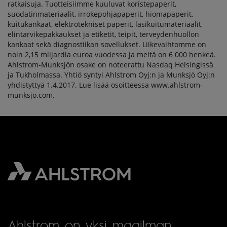
ratkaisuja. Tuotteisiimme kuuluvat koristepaperit,
suodatinmateriaalit, irrokepohjapaperit, hiomapaperit,
kuitukankaat, elektrotekniset paperit, lasikuitumateriaalit,
elintarvikepakkaukset ja etiketit, teipit, terveydenhuollon
kankaat sekä diagnostiikan sovellukset. Liikevaihtomme on
noin 2,15 miljardia euroa vuodessa ja meitä on 6 000 henkeä.
Ahlstrom-Munksjön osake on noteerattu Nasdaq Helsingissä
ja Tukholmassa. Yhtiö syntyi Ahlstrom Oyj:n ja Munksjö Oyj:n
yhdistyttyä 1.4.2017. Lue lisää osoitteessa www.ahlstrom-
munksjo.com.
Ahlstrom on yksi maailman