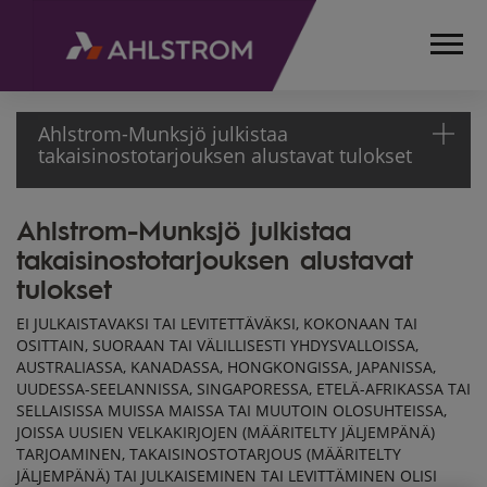
Ahlstrom-Munksjö julkistaa
takaisinostotarjouksen alustavat tulokset
Ahlstrom-Munksjö julkistaa
ETUSIVU
takaisinostotarjouksen alustavat
MEDIA
TIEDOTTEET
tulokset
PÖRSSITIEDOTTEET
EI JULKAISTAVAKSI TAI LEVITETTÄVÄKSI, KOKONAAN TAI
2017
OSITTAIN, SUORAAN TAI VÄLILLISESTI YHDYSVALLOISSA,
AHLSTROM-MUNKSJÖ
AUSTRALIASSA, KANADASSA, HONGKONGISSA, JAPANISSA,
JULKISTAA
UUDESSA-SEELANNISSA, SINGAPORESSA, ETELÄ-AFRIKASSA TAI
TAKAISINOSTOTARJOUKSEN
SELLAISISSA MUISSA MAISSA TAI MUUTOIN OLOSUHTEISSA,
JOISSA UUSIEN VELKAKIRJOJEN (MÄÄRITELTY JÄLJEMPÄNÄ)
ALUSTAVAT TULOKSET
TARJOAMINEN, TAKAISINOSTOTARJOUS (MÄÄRITELTY
JÄLJEMPÄNÄ) TAI JULKAISEMINEN TAI LEVITTÄMINEN OLISI