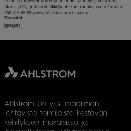
Erkheikki, Investor & Media Relations Manager, Ahlstrom-
Munksjö Oyj juho.erkheikki@ahlstrom-munksjo.com Puhelin:
050 413 45 83 www.ahlstrom-munksjo.com
Tiedostot
Release
Ahlstrom on yksi maailman
johtavista toimijoista kestävän
kehityksen mukaisissa ja