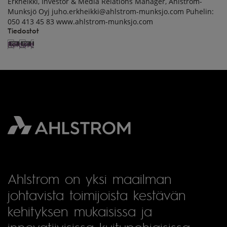
Erkheikki, Investor & Media Relations Manager, Ahlstrom-
Munksjö Oyj juho.erkheikki@ahlstrom-munksjo.com Puhelin:
050 413 45 83 www.ahlstrom-munksjo.com
Tiedostot
Release
Ahlstrom on yksi maailman
johtavista toimijoista kestävän
kehityksen mukaisissa ja